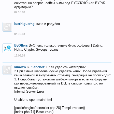
собственно вопрос: сайты были под РУССКУЮ или БУРЖ
аудиторию?
04.10.18
iuerhiguerhg
живи и радуйся
04.10.18
ByOffers
ByOffers, только лучшие бурж офферы | Dating,
Nutra, Crypto, Sweeps, Loans
16.08.18
kimozo
►
Sanchez
1.Как удалить категории?
2.При смене шаблона нужно удалять кеш? После удаления
кеша главной и внтуренних страниц. генерация не происходит.
3. Попробовал установить шаблон который есть на форуме
как переконвертированный из DLE в списке появился. но
выдает ошибку:
Internal Server Error
Unable to open main.html
[public/engine/controller.php:28] Templ->render()
[index.php:71] Base->run()