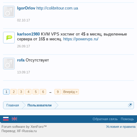
IgorOrlov
http://colibritour.com.ua
02.10.17
karlson1980
KVM VPS хостинг от 4$ в месяц, выделенные
сервера от 16$ в месяц.
https://powervps.ru/
26.09.17
rofa
Отсутствует
13.09.17
1
2
3
4
5
6
→
9
Вперёд >
Главная
Пользователи
Обратная связь
Помощь
Forum software by XenForo™
Условия и правила
Перевод:
XF-Russia.ru