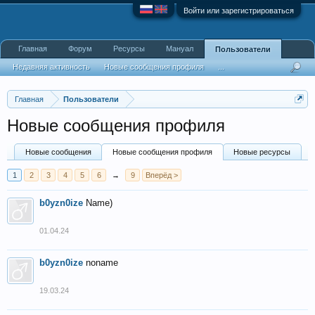
Войти или зарегистрироваться
Главная
Форум
Ресурсы
Мануал
Пользователи
Недавняя активность
Новые сообщения профиля
...
Главная
Пользователи
Новые сообщения профиля
Новые сообщения
Новые сообщения профиля
Новые ресурсы
1
2
3
4
5
6
→
9
Вперёд >
b0yzn0ize
Name)
01.04.24
b0yzn0ize
noname
19.03.24