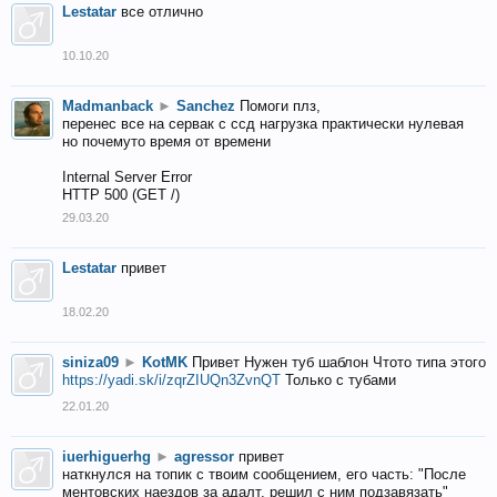
Lestatar
все отлично
10.10.20
Madmanback
►
Sanchez
Помоги плз,
перенес все на сервак с ссд нагрузка практически нулевая
но почемуто время от времени
Internal Server Error
HTTP 500 (GET /)
29.03.20
Lestatar
привет
18.02.20
siniza09
►
KotMK
Привет Нужен туб шаблон Чтото типа этого
https://yadi.sk/i/zqrZIUQn3ZvnQT
Только с тубами
22.01.20
iuerhiguerhg
►
agressor
привет
наткнулся на топик с твоим сообщением, его часть: "После
ментовских наездов за адалт, решил с ним подзавязать"