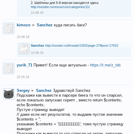
2. Шаблоны для 5-й версии находятся здесь
http://seodor.ru/resources/categories/11/
14.08.18
kimozo
►
Sanchez
куда писать баги?
10.08.18
Sanchez
http://seodor.ru/threads/1002/page-27#post-17910
10.08.18
yurik_71
Привет! Если еще актуально -
https://t.me/z_tds
22.05.18
Sergey
►
Sanchez
Здравствуй Sanchez
Подскажи как вывести в парсере бинга то что он спарсил,
если локально запускаю скрипт , вместо return $contents;
echo $contents;
Пустую страницу выводит
// даже если нет результатов, то выдаем пустое значение
$contents = '';
указываю $contents = '111111111111'; тоже пустую страницу
выводит
Подскажи как вывести то что спарсил на экран, запускаю