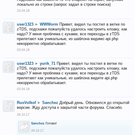
локально из строки (запрос задал в строке поиска)
23.04.18
user1323
►
WWWorm
Привет, видел ты постил в ветке по
zTDS, подскажи пожалуйста удалось настроить клоаку, как
надо? У меня проблема с куками, все переходы в zTDS
прилетают как уникальные, из шаблона видимо api.php
некорректно обрабатывает.
03.04.18
user1323
►
yurik_71
Привет, видел ты постил в ветке по
zTDS, подскажи пожалуйста удалось настроить клоаку, как
надо? У меня проблема с куками, все переходы в zTDS
прилетают как уникальные, из шаблона видите api.php
некорректно обрабатывает.
03.04.18
RusVolkof
►
Sanchez
Добрый день. Обновился до открытой
версии. Жду доступа к закрытой части форума. Спасибо.
28.10.17
Sanchez
Готово!
28.10.17