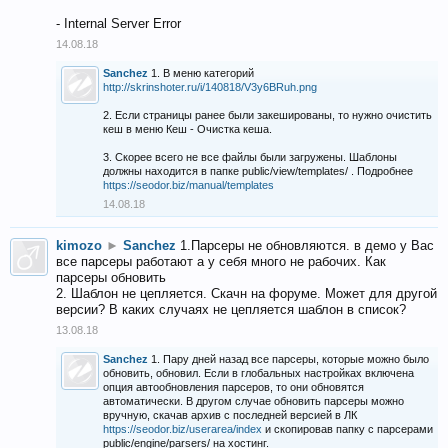
- Internal Server Error
14.08.18
Sanchez
1. В меню категорий
http://skrinshoter.ru/i/140818/V3y6BRuh.png
2. Если страницы ранее были закешированы, то нужно очистить
кеш в меню Кеш - Очистка кеша.
3. Скорее всего не все файлы были загружены. Шаблоны
должны находится в папке public/view/templates/ . Подробнее
https://seodor.biz/manual/templates
14.08.18
kimozo
►
Sanchez
1.Парсеры не обновляются. в демо у Вас
все парсеры работают а у себя много не рабочих. Как
парсеры обновить
2. Шаблон не цепляется. Скачн на форуме. Может для другой
версии? В каких случаях не цепляется шаблон в список?
13.08.18
Sanchez
1. Пару дней назад все парсеры, которые можно было
обновить, обновил. Если в глобальных настройках включена
опция автообновления парсеров, то они обновятся
автоматически. В другом случае обновить парсеры можно
вручную, скачав архив с последней версией в ЛК
https://seodor.biz/userarea/index
и скопировав папку с парсерами
public/engine/parsers/ на хостинг.