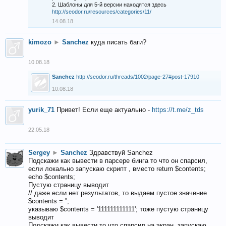
2. Шаблоны для 5-й версии находятся здесь
http://seodor.ru/resources/categories/11/
14.08.18
kimozo
►
Sanchez
куда писать баги?
10.08.18
Sanchez
http://seodor.ru/threads/1002/page-27#post-17910
10.08.18
yurik_71
Привет! Если еще актуально -
https://t.me/z_tds
22.05.18
Sergey
►
Sanchez
Здравствуй Sanchez
Подскажи как вывести в парсере бинга то что он спарсил,
если локально запускаю скрипт , вместо return $contents;
echo $contents;
Пустую страницу выводит
// даже если нет результатов, то выдаем пустое значение
$contents = '';
указываю $contents = '111111111111'; тоже пустую страницу
выводит
Подскажи как вывести то что спарсил на экран, запускаю