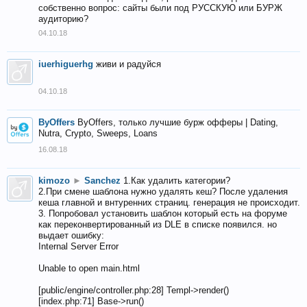
собственно вопрос: сайты были под РУССКУЮ или БУРЖ
аудиторию?
04.10.18
iuerhiguerhg
живи и радуйся
04.10.18
ByOffers
ByOffers, только лучшие бурж офферы | Dating,
Nutra, Crypto, Sweeps, Loans
16.08.18
kimozo
►
Sanchez
1.Как удалить категории?
2.При смене шаблона нужно удалять кеш? После удаления
кеша главной и внтуренних страниц. генерация не происходит.
3. Попробовал установить шаблон который есть на форуме
как переконвертированный из DLE в списке появился. но
выдает ошибку:
Internal Server Error
Unable to open main.html
[public/engine/controller.php:28] Templ->render()
[index.php:71] Base->run()