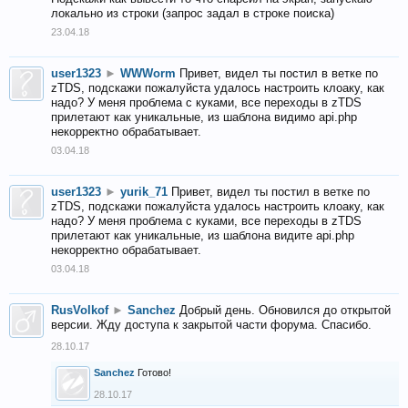
локально из строки (запрос задал в строке поиска)
23.04.18
user1323
►
WWWorm
Привет, видел ты постил в ветке по
zTDS, подскажи пожалуйста удалось настроить клоаку, как
надо? У меня проблема с куками, все переходы в zTDS
прилетают как уникальные, из шаблона видимо api.php
некорректно обрабатывает.
03.04.18
user1323
►
yurik_71
Привет, видел ты постил в ветке по
zTDS, подскажи пожалуйста удалось настроить клоаку, как
надо? У меня проблема с куками, все переходы в zTDS
прилетают как уникальные, из шаблона видите api.php
некорректно обрабатывает.
03.04.18
RusVolkof
►
Sanchez
Добрый день. Обновился до открытой
версии. Жду доступа к закрытой части форума. Спасибо.
28.10.17
Sanchez
Готово!
28.10.17