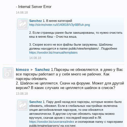
- Internal Server Error
14.08.18
Sanchez
1. В меню категорий
http://skrinshoter.ru/i/140818/V3y6BRuh.png
2. Если страницы ранее были закешированы, то нужно очистить
кеш в меню Кеш - Очистка кеша.
3. Скорее всего не все файлы были загружены. Шаблоны
должны находится в папке public/view/templates/ . Подробнее
https://seodor.biz/manual/templates
14.08.18
kimozo
►
Sanchez
1.Парсеры не обновляются. в демо у Вас
все парсеры работают а у себя много не рабочих. Как
парсеры обновить
2. Шаблон не цепляется. Скачн на форуме. Может для другой
версии? В каких случаях не цепляется шаблон в список?
13.08.18
Sanchez
1. Пару дней назад все парсеры, которые можно было
обновить, обновил. Если в глобальных настройках включена
опция автообновления парсеров, то они обновятся
автоматически. В другом случае обновить парсеры можно
вручную, скачав архив с последней версией в ЛК
https://seodor.biz/userarea/index
и скопировав папку с парсерами
public/engine/parsers/ на хостинг.