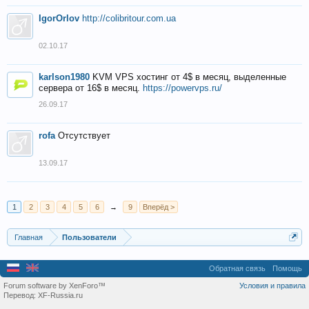
IgorOrlov
http://colibritour.com.ua
02.10.17
karlson1980
KVM VPS хостинг от 4$ в месяц, выделенные
сервера от 16$ в месяц.
https://powervps.ru/
26.09.17
rofa
Отсутствует
13.09.17
1
2
3
4
5
6
→
9
Вперёд >
Главная
Пользователи
Обратная связь
Помощь
Forum software by XenForo™
Условия и правила
Перевод:
XF-Russia.ru