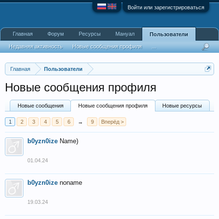
Войти или зарегистрироваться
Главная
Форум
Ресурсы
Мануал
Пользователи
Недавняя активность
Новые сообщения профиля
...
Главная
Пользователи
Новые сообщения профиля
Новые сообщения
Новые сообщения профиля
Новые ресурсы
1
2
3
4
5
6
→
9
Вперёд >
b0yzn0ize
Name)
01.04.24
b0yzn0ize
noname
19.03.24