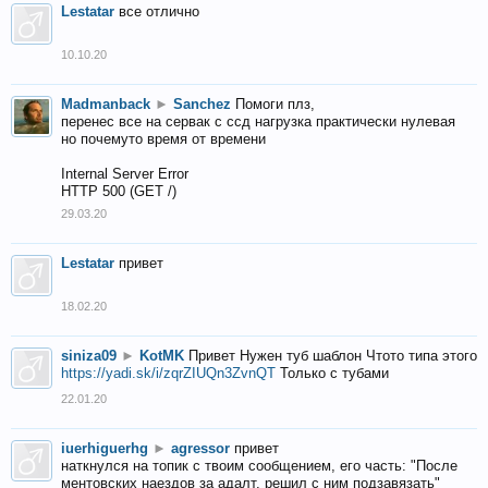
Lestatar
все отлично
10.10.20
Madmanback
►
Sanchez
Помоги плз,
перенес все на сервак с ссд нагрузка практически нулевая
но почемуто время от времени
Internal Server Error
HTTP 500 (GET /)
29.03.20
Lestatar
привет
18.02.20
siniza09
►
KotMK
Привет Нужен туб шаблон Чтото типа этого
https://yadi.sk/i/zqrZIUQn3ZvnQT
Только с тубами
22.01.20
iuerhiguerhg
►
agressor
привет
наткнулся на топик с твоим сообщением, его часть: "После
ментовских наездов за адалт, решил с ним подзавязать"