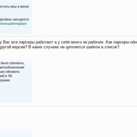
истить кеш в меню
 должны находится
iz/manual/templates
у Вас все парсеры работают а у себя много не рабочих. Как парсеры об
ругой версии? В каких случаях не цепляется шаблон в список?
 было обновить,
 автообновления
чае обновить
ией в ЛК
серами