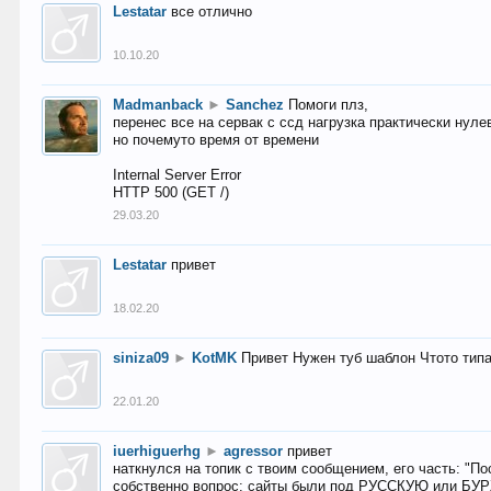
Lestatar
все отлично
10.10.20
Madmanback
►
Sanchez
Помоги плз,
перенес все на сервак с ссд нагрузка практически нуле
но почемуто время от времени
Internal Server Error
HTTP 500 (GET /)
29.03.20
Lestatar
привет
18.02.20
siniza09
►
KotMK
Привет Нужен туб шаблон Чтото тип
22.01.20
iuerhiguerhg
►
agressor
привет
наткнулся на топик с твоим сообщением, его часть: "П
собственно вопрос: сайты были под РУССКУЮ или БУ