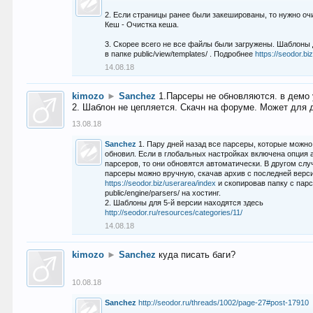
2. Если страницы ранее были закешированы, то нужно оч
Кеш - Очистка кеша.
3. Скорее всего не все файлы были загружены. Шаблоны
в папке public/view/templates/ . Подробнее
https://seodor.b
14.08.18
kimozo
►
Sanchez
1.Парсеры не обновляются. в демо 
2. Шаблон не цепляется. Скачн на форуме. Может для д
13.08.18
Sanchez
1. Пару дней назад все парсеры, которые можно
обновил. Если в глобальных настройках включена опция
парсеров, то они обновятся автоматически. В другом слу
парсеры можно вручную, скачав архив с последней верс
https://seodor.biz/userarea/index
и скопировав папку с пар
public/engine/parsers/ на хостинг.
2. Шаблоны для 5-й версии находятся здесь
http://seodor.ru/resources/categories/11/
14.08.18
kimozo
►
Sanchez
куда писать баги?
10.08.18
Sanchez
http://seodor.ru/threads/1002/page-27#post-17910