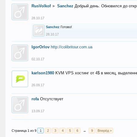
RusVolkof
►
Sanchez
Добрый день. Обновился до откр
28.10.17
Sanchez
Готово!
28.10.17
IgorOrlov
http://colibritour.com.ua
02.10.17
karlson1980
KVM VPS хостинг от 4$ в месяц, выделенн
26.09.17
rofa
Отсутствует
13.09.17
Страница 1 из 9
1
2
3
4
5
6
→
9
Вперёд >