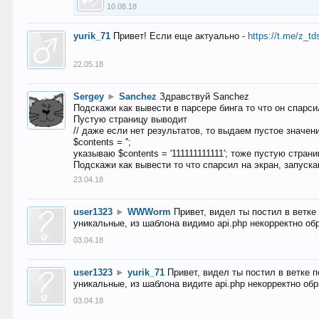
10.08.18
yurik_71
Привет! Если еще актуально -
https://t.me/z_td
22.05.18
Sergey
►
Sanchez
Здравствуй Sanchez
Подскажи как вывести в парсере бинга то что он спарсил
Пустую страницу выводит
// даже если нет результатов, то выдаем пустое значен
$contents = '';
указываю $contents = '111111111111'; тоже пустую стран
Подскажи как вывести то что спарсил на экран, запуска
23.04.18
user1323
►
WWWorm
Привет, видел ты постил в ветк
уникальные, из шаблона видимо api.php некорректно об
03.04.18
user1323
►
yurik_71
Привет, видел ты постил в ветке 
уникальные, из шаблона видите api.php некорректно об
03.04.18