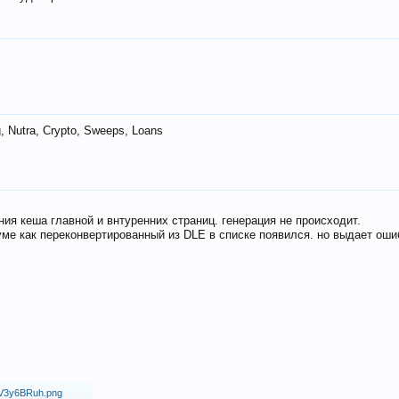
 Nutra, Crypto, Sweeps, Loans
ия кеша главной и внтуренних страниц. генерация не происходит.
ме как переконвертированный из DLE в списке появился. но выдает оши
18/V3y6BRuh.png