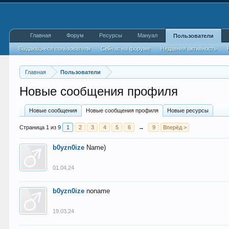
Главная
Форум
Ресурсы
Мануал
Пользователи
Выдающиеся пользователи
Сейчас на форуме
Недавняя активность
Главная
Пользователи
Новые сообщения профиля
Новые сообщения
Новые сообщения профиля
Новые ресурсы
Страница 1 из 9
1
2
3
4
5
6
→
9
Вперёд >
b0yzn0ize
Name)
01.04.24
b0yzn0ize
noname
19.03.24