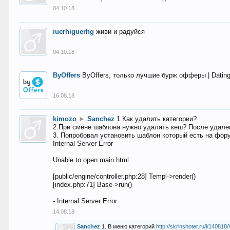
04.10.18
iuerhiguerhg
живи и радуйся
04.10.18
ByOffers
ByOffers, только лучшие бурж офферы | Dating,
16.08.18
kimozo
►
Sanchez
1.Как удалить категории?
2.При смене шаблона нужно удалять кеш? После удален
3. Попробовал установить шаблон который есть на фору
Internal Server Error
Unable to open main.html
[public/engine/controller.php:28] Templ->render()
[index.php:71] Base->run()
- Internal Server Error
14.08.18
Sanchez
1. В меню категорий
http://skrinshoter.ru/i/1408