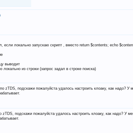
s
, если локально запускаю скрипт , вместо return $contents; echo $conten
ие
ицу выводит
ю локально из строки (запрос задал в строке поиска)
е по zTDS, подскажи пожалуйста удалось настроить клоаку, как надо? У 
рабатывает.
по zTDS, подскажи пожалуйста удалось настроить клоаку, как надо? У м
рабатывает.