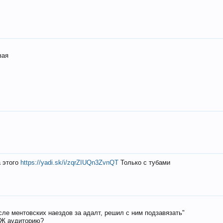
вая
а этого
https://yadi.sk/i/zqrZIUQn3ZvnQT
Только с тубами
осле ментовских наездов за адалт, решил с ним подзавязать"
РЖ аудиторию?