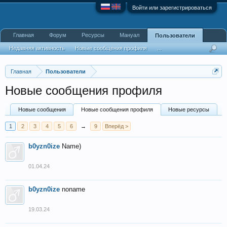
Войти или зарегистрироваться
Главная
Форум
Ресурсы
Мануал
Пользователи
Недавняя активность
Новые сообщения профиля
...
Главная
Пользователи
Новые сообщения профиля
Новые сообщения
Новые сообщения профиля
Новые ресурсы
1
2
3
4
5
6
→
9
Вперёд >
b0yzn0ize
Name)
01.04.24
b0yzn0ize
noname
19.03.24