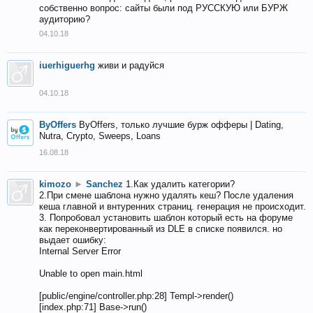
собственно вопрос: сайты были под РУССКУЮ или БУРЖ
аудиторию?
04.10.18
iuerhiguerhg
живи и радуйся
04.10.18
ByOffers
ByOffers, только лучшие бурж офферы | Dating,
Nutra, Crypto, Sweeps, Loans
16.08.18
kimozo
►
Sanchez
1.Как удалить категории?
2.При смене шаблона нужно удалять кеш? После удаления
кеша главной и внтуренних страниц. генерация не происходит.
3. Попробовал установить шаблон который есть на форуме
как переконвертированный из DLE в списке появился. но
выдает ошибку:
Internal Server Error
Unable to open main.html
[public/engine/controller.php:28] Templ->render()
[index.php:71] Base->run()