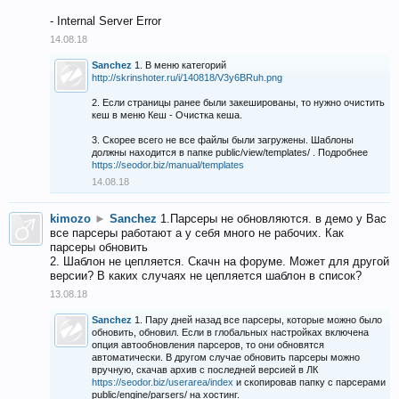
- Internal Server Error
14.08.18
Sanchez
1. В меню категорий
http://skrinshoter.ru/i/140818/V3y6BRuh.png
2. Если страницы ранее были закешированы, то нужно очистить
кеш в меню Кеш - Очистка кеша.
3. Скорее всего не все файлы были загружены. Шаблоны
должны находится в папке public/view/templates/ . Подробнее
https://seodor.biz/manual/templates
14.08.18
kimozo
►
Sanchez
1.Парсеры не обновляются. в демо у Вас
все парсеры работают а у себя много не рабочих. Как
парсеры обновить
2. Шаблон не цепляется. Скачн на форуме. Может для другой
версии? В каких случаях не цепляется шаблон в список?
13.08.18
Sanchez
1. Пару дней назад все парсеры, которые можно было
обновить, обновил. Если в глобальных настройках включена
опция автообновления парсеров, то они обновятся
автоматически. В другом случае обновить парсеры можно
вручную, скачав архив с последней версией в ЛК
https://seodor.biz/userarea/index
и скопировав папку с парсерами
public/engine/parsers/ на хостинг.