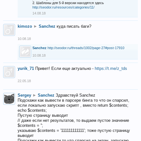
2. Шаблоны для 5-й версии находятся здесь
http://seodor.ru/resources/categories/11/
14.08.18
kimozo
►
Sanchez
куда писать баги?
10.08.18
Sanchez
http://seodor.ru/threads/1002/page-27#post-17910
10.08.18
yurik_71
Привет! Если еще актуально -
https://t.me/z_tds
22.05.18
Sergey
►
Sanchez
Здравствуй Sanchez
Подскажи как вывести в парсере бинга то что он спарсил,
если локально запускаю скрипт , вместо return $contents;
echo $contents;
Пустую страницу выводит
// даже если нет результатов, то выдаем пустое значение
$contents = '';
указываю $contents = '111111111111'; тоже пустую страницу
выводит
Подскажи как вывести то что спарсил на экран, запускаю