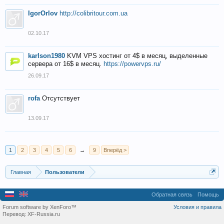
IgorOrlov
http://colibritour.com.ua
02.10.17
karlson1980
KVM VPS хостинг от 4$ в месяц, выделенные
сервера от 16$ в месяц.
https://powervps.ru/
26.09.17
rofa
Отсутствует
13.09.17
1
2
3
4
5
6
→
9
Вперёд >
Главная
Пользователи
Обратная связь
Помощь
Forum software by XenForo™
Условия и правила
Перевод:
XF-Russia.ru