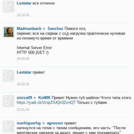
Lestatar
все отлично
10.10.20
Madmanback
►
Sanchez
Помоги плз,
перенес все на сервак с ссд нагрузка практически нулевая
но почемуто время от времени
Internal Server Error
HTTP 500 (GET /)
29.03.20
Lestatar
привет
18.02.20
siniza09
►
KotMK
Привет Нужен туб шаблон Чтото типа этого
https://yadi.sk/i/zqrZIUQn3ZvnQT
Только с тубами
22.01.20
iuerhiguerhg
►
agressor
привет
наткнулся на топик с твоим сообщением, его часть: "После
ментовских наездов за адалт, решил с ним подзавязать"