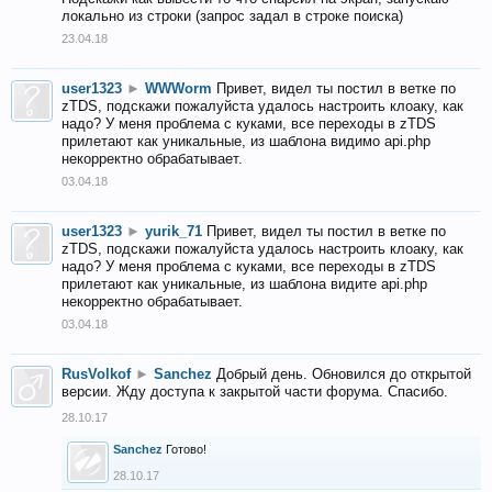
локально из строки (запрос задал в строке поиска)
23.04.18
user1323
►
WWWorm
Привет, видел ты постил в ветке по
zTDS, подскажи пожалуйста удалось настроить клоаку, как
надо? У меня проблема с куками, все переходы в zTDS
прилетают как уникальные, из шаблона видимо api.php
некорректно обрабатывает.
03.04.18
user1323
►
yurik_71
Привет, видел ты постил в ветке по
zTDS, подскажи пожалуйста удалось настроить клоаку, как
надо? У меня проблема с куками, все переходы в zTDS
прилетают как уникальные, из шаблона видите api.php
некорректно обрабатывает.
03.04.18
RusVolkof
►
Sanchez
Добрый день. Обновился до открытой
версии. Жду доступа к закрытой части форума. Спасибо.
28.10.17
Sanchez
Готово!
28.10.17