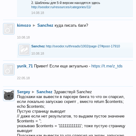
2. Шаблоны для 5-й версии находятся здесь
http://seodor.ru/resources/categories/11/
14.08.18
kimozo
►
Sanchez
куда писать баги?
10.08.18
Sanchez
http://seodor.ru/threads/1002/page-27#post-17910
10.08.18
yurik_71
Привет! Если еще актуально -
https://t.me/z_tds
22.05.18
Sergey
►
Sanchez
Здравствуй Sanchez
Подскажи как вывести в парсере бинга то что он спарсил,
если локально запускаю скрипт , вместо return $contents;
echo $contents;
Пустую страницу выводит
// даже если нет результатов, то выдаем пустое значение
$contents = '';
указываю $contents = '111111111111'; тоже пустую страницу
выводит
Подскажи как вывести то что спарсил на экран, запускаю