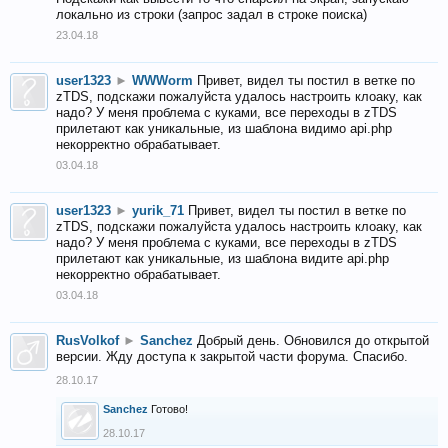
локально из строки (запрос задал в строке поиска)
23.04.18
user1323
►
WWWorm
Привет, видел ты постил в ветке по
zTDS, подскажи пожалуйста удалось настроить клоаку, как
надо? У меня проблема с куками, все переходы в zTDS
прилетают как уникальные, из шаблона видимо api.php
некорректно обрабатывает.
03.04.18
user1323
►
yurik_71
Привет, видел ты постил в ветке по
zTDS, подскажи пожалуйста удалось настроить клоаку, как
надо? У меня проблема с куками, все переходы в zTDS
прилетают как уникальные, из шаблона видите api.php
некорректно обрабатывает.
03.04.18
RusVolkof
►
Sanchez
Добрый день. Обновился до открытой
версии. Жду доступа к закрытой части форума. Спасибо.
28.10.17
Sanchez
Готово!
28.10.17