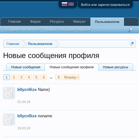
Войти или зарегистрироваться
Главная
Форум
Ресурсы
Мануал
Пользователи
Недавняя активность
Новые сообщения профиля
...
Главная
Пользователи
Новые сообщения профиля
Новые сообщения
Новые сообщения профиля
Новые ресурсы
1
2
3
4
5
6
→
9
Вперёд >
b0yzn0ize
Name)
01.04.24
b0yzn0ize
noname
19.03.24