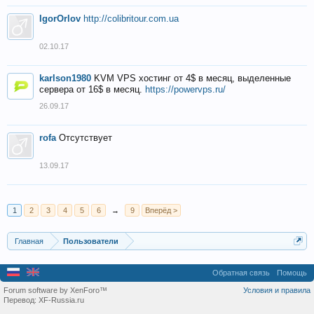
IgorOrlov
http://colibritour.com.ua
02.10.17
karlson1980
KVM VPS хостинг от 4$ в месяц, выделенные
сервера от 16$ в месяц.
https://powervps.ru/
26.09.17
rofa
Отсутствует
13.09.17
1
2
3
4
5
6
→
9
Вперёд >
Главная
Пользователи
Обратная связь
Помощь
Forum software by XenForo™
Условия и правила
Перевод:
XF-Russia.ru