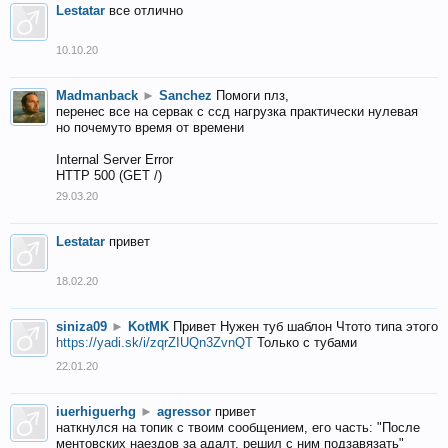
Lestatar
все отлично
10.10.20
Madmanback
►
Sanchez
Помоги плз,
перенес все на сервак с ссд нагрузка практически нулевая
но почемуто время от времени
Internal Server Error
HTTP 500 (GET /)
29.03.20
Lestatar
привет
18.02.20
siniza09
►
KotMK
Привет Нужен туб шаблон Чтото типа этого
https://yadi.sk/i/zqrZIUQn3ZvnQT
Только с тубами
22.01.20
iuerhiguerhg
►
agressor
привет
наткнулся на топик с твоим сообщением, его часть: "После
ментовских наездов за адалт, решил с ним подзавязать"