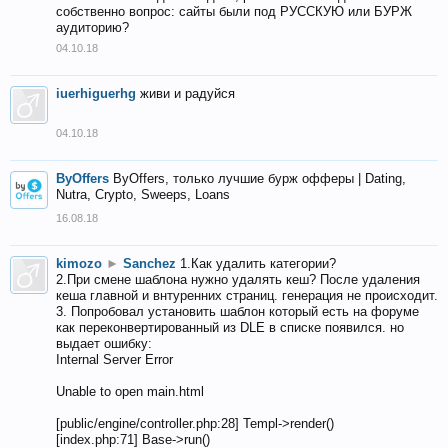
собственно вопрос: сайты были под РУССКУЮ или БУРЖ
аудиторию?
04.10.18
iuerhiguerhg
живи и радуйся
04.10.18
ByOffers
ByOffers, только лучшие бурж офферы | Dating,
Nutra, Crypto, Sweeps, Loans
16.08.18
kimozo
►
Sanchez
1.Как удалить категории?
2.При смене шаблона нужно удалять кеш? После удаления
кеша главной и внтуренних страниц. генерация не происходит.
3. Попробовал установить шаблон который есть на форуме
как переконвертированный из DLE в списке появился. но
выдает ошибку:
Internal Server Error
Unable to open main.html
[public/engine/controller.php:28] Templ->render()
[index.php:71] Base->run()