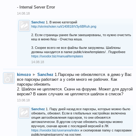
- Internal Server Error
14.08.18
Sanchez
1. В меню категорий
http://skrinshoter.ru/i/140818/V3y6BRuh.png
2. Если страницы ранее были закешированы, то нужно очистить
кеш в меню Кеш - Очистка кеша.
3. Скорее всего не все файлы были загружены. Шаблоны
должны находится в папке public/view/templates/ . Подробнее
https://seodor.biz/manual/templates
14.08.18
kimozo
►
Sanchez
1.Парсеры не обновляются. в демо у Вас
все парсеры работают а у себя много не рабочих. Как
парсеры обновить
2. Шаблон не цепляется. Скачн на форуме. Может для другой
версии? В каких случаях не цепляется шаблон в список?
13.08.18
Sanchez
1. Пару дней назад все парсеры, которые можно было
обновить, обновил. Если в глобальных настройках включена
опция автообновления парсеров, то они обновятся
автоматически. В другом случае обновить парсеры можно
вручную, скачав архив с последней версией в ЛК
https://seodor.biz/userarea/index
и скопировав папку с парсерами
public/engine/parsers/ на хостинг.