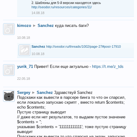
2. Шаблоны для 5-й версии находятся здесь
http://seodor.ru/resources/categories/11/
14.08.18
kimozo
►
Sanchez
куда писать баги?
10.08.18
Sanchez
http://seodor.ru/threads/1002/page-27#post-17910
10.08.18
yurik_71
Привет! Если еще актуально -
https://t.me/z_tds
22.05.18
Sergey
►
Sanchez
Здравствуй Sanchez
Подскажи как вывести в парсере бинга то что он спарсил,
если локально запускаю скрипт , вместо return $contents;
echo $contents;
Пустую страницу выводит
// даже если нет результатов, то выдаем пустое значение
$contents = '';
указываю $contents = '111111111111'; тоже пустую страницу
выводит
Подскажи как вывести то что спарсил на экран, запускаю