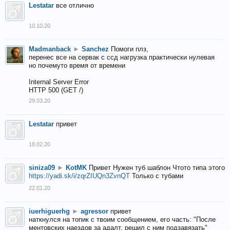
Lestatar
все отлично
10.10.20
Madmanback
►
Sanchez
Помоги плз,
перенес все на сервак с ссд нагрузка практически нулевая
но почемуто время от времени
Internal Server Error
HTTP 500 (GET /)
29.03.20
Lestatar
привет
18.02.20
siniza09
►
KotMK
Привет Нужен туб шаблон Чтото типа этого
https://yadi.sk/i/zqrZIUQn3ZvnQT
Только с тубами
22.01.20
iuerhiguerhg
►
agressor
привет
наткнулся на топик с твоим сообщением, его часть: "После
ментовских наездов за адалт, решил с ним подзавязать"