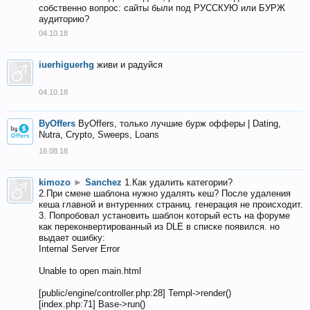
собственно вопрос: сайты были под РУССКУЮ или БУРЖ
аудиторию?
04.10.18
iuerhiguerhg
живи и радуйся
04.10.18
ByOffers
ByOffers, только лучшие бурж офферы | Dating,
Nutra, Crypto, Sweeps, Loans
16.08.18
kimozo
►
Sanchez
1.Как удалить категории?
2.При смене шаблона нужно удалять кеш? После удаления
кеша главной и внтуренних страниц. генерация не происходит.
3. Попробовал установить шаблон который есть на форуме
как переконвертированный из DLE в списке появился. но
выдает ошибку:
Internal Server Error
Unable to open main.html
[public/engine/controller.php:28] Templ->render()
[index.php:71] Base->run()