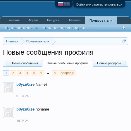
Войти или зарегистрироваться
Главная
Форум
Ресурсы
Мануал
Пользователи
Недавняя активность
Новые сообщения профиля
...
Главная
Пользователи
Новые сообщения профиля
Новые сообщения
Новые сообщения профиля
Новые ресурсы
1
2
3
4
5
6
→
9
Вперёд >
b0yzn0ize
Name)
01.04.24
b0yzn0ize
noname
19.03.24