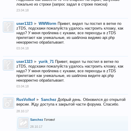
локально из строки (запрос задал в строке поиска)
23.04.18
user1323
►
WWWorm
Привет, видел ты постил в ветке по
zTDS, подскажи пожалуйста удалось настроить клоаку, как
надо? У меня проблема с куками, все переходы в zTDS
прилетают как уникальные, из шаблона видимо api.php
некорректно обрабатывает.
03.04.18
user1323
►
yurik_71
Привет, видел ты постил в ветке по
zTDS, подскажи пожалуйста удалось настроить клоаку, как
надо? У меня проблема с куками, все переходы в zTDS
прилетают как уникальные, из шаблона видите api.php
некорректно обрабатывает.
03.04.18
RusVolkof
►
Sanchez
Добрый день. Обновился до открытой
версии. Жду доступа к закрытой части форума. Спасибо.
28.10.17
Sanchez
Готово!
28.10.17