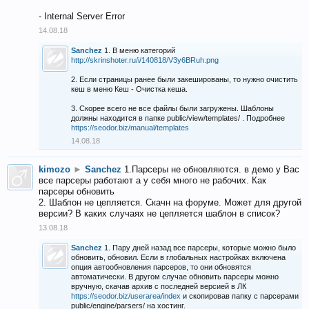
- Internal Server Error
14.08.18
Sanchez
1. В меню категорий
http://skrinshoter.ru/i/140818/V3y6BRuh.png
2. Если страницы ранее были закешированы, то нужно очистить
кеш в меню Кеш - Очистка кеша.
3. Скорее всего не все файлы были загружены. Шаблоны
должны находится в папке public/view/templates/ . Подробнее
https://seodor.biz/manual/templates
14.08.18
kimozo
►
Sanchez
1.Парсеры не обновляются. в демо у Вас
все парсеры работают а у себя много не рабочих. Как
парсеры обновить
2. Шаблон не цепляется. Скачн на форуме. Может для другой
версии? В каких случаях не цепляется шаблон в список?
13.08.18
Sanchez
1. Пару дней назад все парсеры, которые можно было
обновить, обновил. Если в глобальных настройках включена
опция автообновления парсеров, то они обновятся
автоматически. В другом случае обновить парсеры можно
вручную, скачав архив с последней версией в ЛК
https://seodor.biz/userarea/index
и скопировав папку с парсерами
public/engine/parsers/ на хостинг.