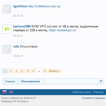
IgorOrlov
http://colibritour.com.ua
02.10.17
karlson1980
KVM VPS хостинг от 4$ в месяц, выделенные
сервера от 16$ в месяц.
https://powervps.ru/
26.09.17
rofa
Отсутствует
13.09.17
1
2
3
4
5
6
→
9
Вперёд >
Главная
Пользователи
Обратная связь
Помощь
Forum software by XenForo™
Условия и правила
Перевод:
XF-Russia.ru