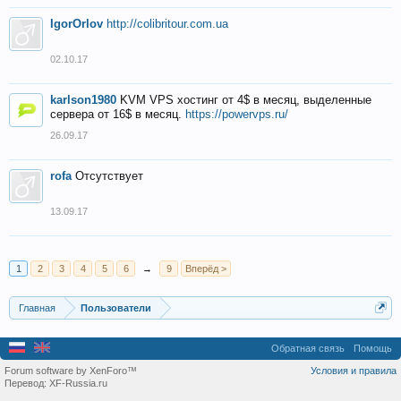
IgorOrlov
http://colibritour.com.ua
02.10.17
karlson1980
KVM VPS хостинг от 4$ в месяц, выделенные
сервера от 16$ в месяц.
https://powervps.ru/
26.09.17
rofa
Отсутствует
13.09.17
1
2
3
4
5
6
→
9
Вперёд >
Главная
Пользователи
Обратная связь
Помощь
Forum software by XenForo™
Условия и правила
Перевод:
XF-Russia.ru