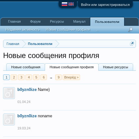
Войти или зарегистрироваться
Главная
Форум
Ресурсы
Мануал
Пользователи
Недавняя активность
Новые сообщения профиля
...
Главная
Пользователи
Новые сообщения профиля
Новые сообщения
Новые сообщения профиля
Новые ресурсы
1
2
3
4
5
6
→
9
Вперёд >
b0yzn0ize
Name)
01.04.24
b0yzn0ize
noname
19.03.24