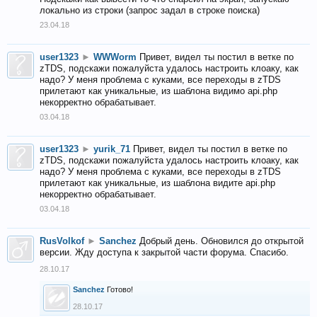
локально из строки (запрос задал в строке поиска)
23.04.18
user1323
►
WWWorm
Привет, видел ты постил в ветке по
zTDS, подскажи пожалуйста удалось настроить клоаку, как
надо? У меня проблема с куками, все переходы в zTDS
прилетают как уникальные, из шаблона видимо api.php
некорректно обрабатывает.
03.04.18
user1323
►
yurik_71
Привет, видел ты постил в ветке по
zTDS, подскажи пожалуйста удалось настроить клоаку, как
надо? У меня проблема с куками, все переходы в zTDS
прилетают как уникальные, из шаблона видите api.php
некорректно обрабатывает.
03.04.18
RusVolkof
►
Sanchez
Добрый день. Обновился до открытой
версии. Жду доступа к закрытой части форума. Спасибо.
28.10.17
Sanchez
Готово!
28.10.17