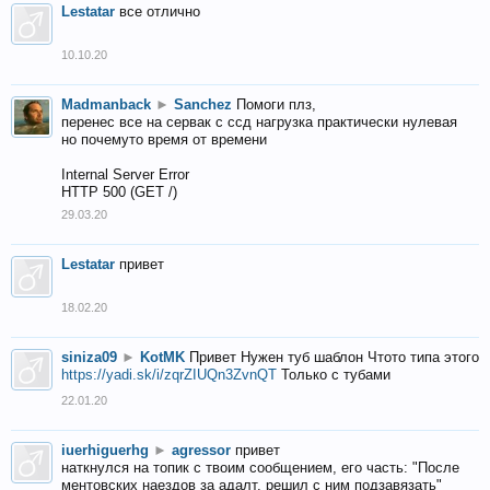
Lestatar
все отлично
10.10.20
Madmanback
►
Sanchez
Помоги плз,
перенес все на сервак с ссд нагрузка практически нулевая
но почемуто время от времени
Internal Server Error
HTTP 500 (GET /)
29.03.20
Lestatar
привет
18.02.20
siniza09
►
KotMK
Привет Нужен туб шаблон Чтото типа этого
https://yadi.sk/i/zqrZIUQn3ZvnQT
Только с тубами
22.01.20
iuerhiguerhg
►
agressor
привет
наткнулся на топик с твоим сообщением, его часть: "После
ментовских наездов за адалт, решил с ним подзавязать"