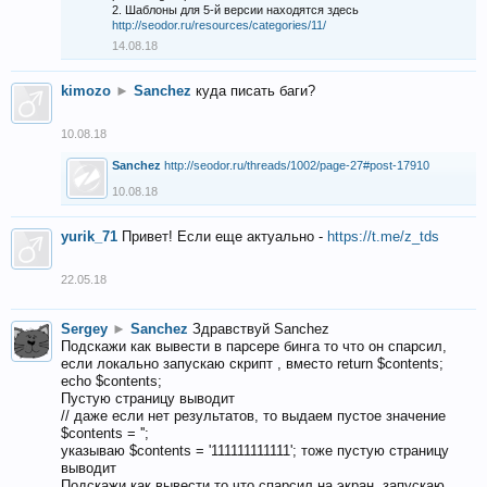
2. Шаблоны для 5-й версии находятся здесь
http://seodor.ru/resources/categories/11/
14.08.18
kimozo
►
Sanchez
куда писать баги?
10.08.18
Sanchez
http://seodor.ru/threads/1002/page-27#post-17910
10.08.18
yurik_71
Привет! Если еще актуально -
https://t.me/z_tds
22.05.18
Sergey
►
Sanchez
Здравствуй Sanchez
Подскажи как вывести в парсере бинга то что он спарсил,
если локально запускаю скрипт , вместо return $contents;
echo $contents;
Пустую страницу выводит
// даже если нет результатов, то выдаем пустое значение
$contents = '';
указываю $contents = '111111111111'; тоже пустую страницу
выводит
Подскажи как вывести то что спарсил на экран, запускаю