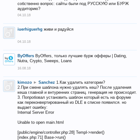
собственно вопрос: сайты были под РУССКУЮ или БУРЖ
аудиторию?
04.10.18
iuerhiguerhg
живи и радуйся
04.10.18
ByOffers
ByOffers, только лучшие бурж офферы | Dating,
Nutra, Crypto, Sweeps, Loans
16.08.18
kimozo
►
Sanchez
1.Как удалить категории?
2.При смене шаблона нужно удалять кеш? После удаления
кеша главной и внтуренних страниц. генерация не происходит.
3. Попробовал установить шаблон который есть на форуме
как переконвертированный из DLE в списке появился. но
выдает ошибку:
Internal Server Error
Unable to open main.html
[public/engine/controller.php:28] Templ->render()
[index.php:71] Base->run()