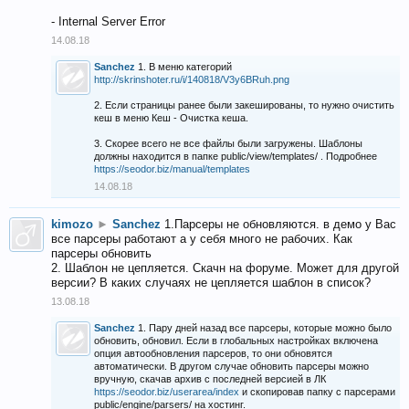
- Internal Server Error
14.08.18
Sanchez
1. В меню категорий
http://skrinshoter.ru/i/140818/V3y6BRuh.png
2. Если страницы ранее были закешированы, то нужно очистить
кеш в меню Кеш - Очистка кеша.
3. Скорее всего не все файлы были загружены. Шаблоны
должны находится в папке public/view/templates/ . Подробнее
https://seodor.biz/manual/templates
14.08.18
kimozo
►
Sanchez
1.Парсеры не обновляются. в демо у Вас
все парсеры работают а у себя много не рабочих. Как
парсеры обновить
2. Шаблон не цепляется. Скачн на форуме. Может для другой
версии? В каких случаях не цепляется шаблон в список?
13.08.18
Sanchez
1. Пару дней назад все парсеры, которые можно было
обновить, обновил. Если в глобальных настройках включена
опция автообновления парсеров, то они обновятся
автоматически. В другом случае обновить парсеры можно
вручную, скачав архив с последней версией в ЛК
https://seodor.biz/userarea/index
и скопировав папку с парсерами
public/engine/parsers/ на хостинг.