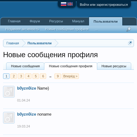
Войти или зарегистрироваться
Главная
Форум
Ресурсы
Мануал
Пользователи
Недавняя активность
Новые сообщения профиля
...
Главная
Пользователи
Новые сообщения профиля
Новые сообщения
Новые сообщения профиля
Новые ресурсы
1
2
3
4
5
6
→
9
Вперёд >
b0yzn0ize
Name)
01.04.24
b0yzn0ize
noname
19.03.24