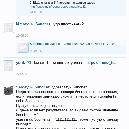
2. Шаблоны для 5-й версии находятся здесь
http://seodor.ru/resources/categories/11/
14.08.18
kimozo
►
Sanchez
куда писать баги?
10.08.18
Sanchez
http://seodor.ru/threads/1002/page-27#post-17910
10.08.18
yurik_71
Привет! Если еще актуально -
https://t.me/z_tds
22.05.18
Sergey
►
Sanchez
Здравствуй Sanchez
Подскажи как вывести в парсере бинга то что он спарсил,
если локально запускаю скрипт , вместо return $contents;
echo $contents;
Пустую страницу выводит
// даже если нет результатов, то выдаем пустое значение
$contents = '';
указываю $contents = '111111111111'; тоже пустую страницу
выводит
Подскажи как вывести то что спарсил на экран, запускаю