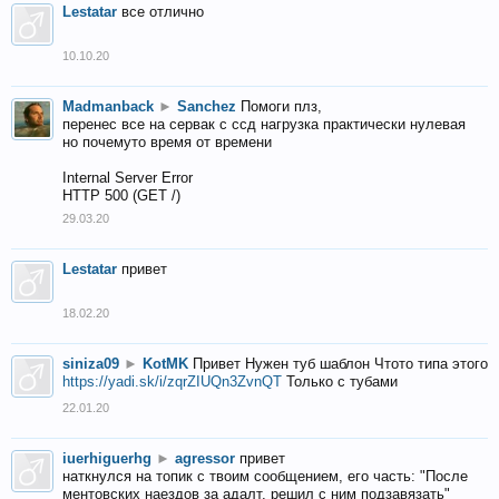
Lestatar
все отлично
10.10.20
Madmanback
►
Sanchez
Помоги плз,
перенес все на сервак с ссд нагрузка практически нулевая
но почемуто время от времени
Internal Server Error
HTTP 500 (GET /)
29.03.20
Lestatar
привет
18.02.20
siniza09
►
KotMK
Привет Нужен туб шаблон Чтото типа этого
https://yadi.sk/i/zqrZIUQn3ZvnQT
Только с тубами
22.01.20
iuerhiguerhg
►
agressor
привет
наткнулся на топик с твоим сообщением, его часть: "После
ментовских наездов за адалт, решил с ним подзавязать"