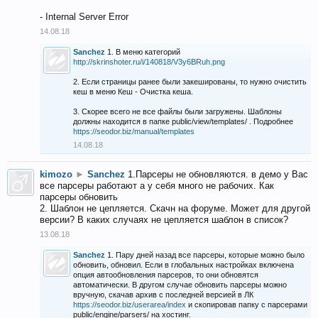
- Internal Server Error
14.08.18
Sanchez
1. В меню категорий
http://skrinshoter.ru/i/140818/V3y6BRuh.png
2. Если страницы ранее были закешированы, то нужно очистить
кеш в меню Кеш - Очистка кеша.
3. Скорее всего не все файлы были загружены. Шаблоны
должны находится в папке public/view/templates/ . Подробнее
https://seodor.biz/manual/templates
14.08.18
kimozo
►
Sanchez
1.Парсеры не обновляются. в демо у Вас
все парсеры работают а у себя много не рабочих. Как
парсеры обновить
2. Шаблон не цепляется. Скачн на форуме. Может для другой
версии? В каких случаях не цепляется шаблон в список?
13.08.18
Sanchez
1. Пару дней назад все парсеры, которые можно было
обновить, обновил. Если в глобальных настройках включена
опция автообновления парсеров, то они обновятся
автоматически. В другом случае обновить парсеры можно
вручную, скачав архив с последней версией в ЛК
https://seodor.biz/userarea/index
и скопировав папку с парсерами
public/engine/parsers/ на хостинг.