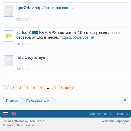
IgorOrlov
http://colibritour.com.ua
02.10.17
karlson1980
KVM VPS хостинг от 4$ в месяц, выделенные
сервера от 16$ в месяц.
https://powervps.ru/
26.09.17
rofa
Отсутствует
13.09.17
1
2
3
4
5
6
→
9
Вперёд >
Главная
Пользователи
Обратная связь
Помощь
Forum software by XenForo™
Условия и правила
Перевод:
XF-Russia.ru