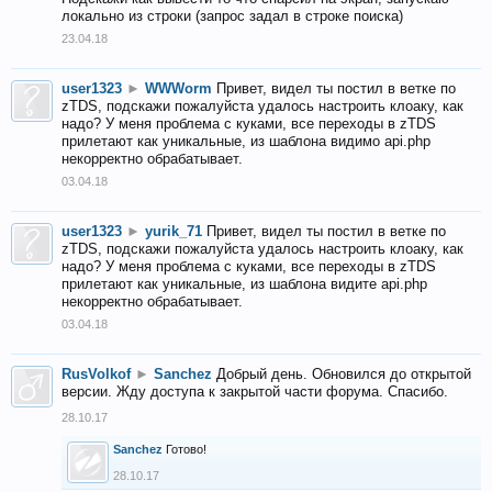
локально из строки (запрос задал в строке поиска)
23.04.18
user1323
►
WWWorm
Привет, видел ты постил в ветке по
zTDS, подскажи пожалуйста удалось настроить клоаку, как
надо? У меня проблема с куками, все переходы в zTDS
прилетают как уникальные, из шаблона видимо api.php
некорректно обрабатывает.
03.04.18
user1323
►
yurik_71
Привет, видел ты постил в ветке по
zTDS, подскажи пожалуйста удалось настроить клоаку, как
надо? У меня проблема с куками, все переходы в zTDS
прилетают как уникальные, из шаблона видите api.php
некорректно обрабатывает.
03.04.18
RusVolkof
►
Sanchez
Добрый день. Обновился до открытой
версии. Жду доступа к закрытой части форума. Спасибо.
28.10.17
Sanchez
Готово!
28.10.17