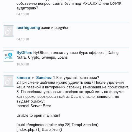
собственно вопрос: сайты были под РУССКУЮ или БУРЖ
аудиторию?
04.10.18
iuerhiguerhg
живи и радуйся
04.10.18
ByOffers
ByOffers, только лучшие бурж офферы | Dating,
Nutra, Crypto, Sweeps, Loans
16.08.18
kimozo
►
Sanchez
1.Как удалить категории?
2.При смене шаблона нужно удалять кеш? После удаления
кеша главной и внтуренних страниц. генерация не происходит.
3. Попробовал установить шаблон который есть на форуме
как переконвертированный из DLE в списке появился. но
выдает ошибку:
Internal Server Error
Unable to open main.html
[public/engine/controller.php:28] Templ->render()
[index.php:71] Base->run()