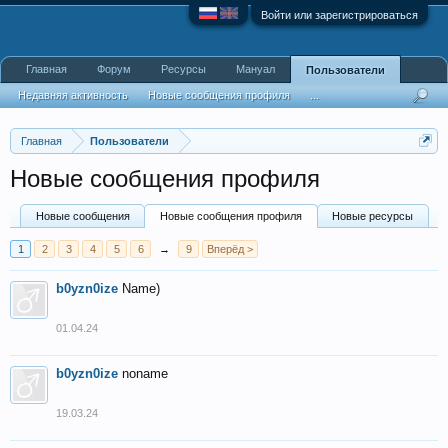
Войти или зарегистрироваться
Главная
Форум
Ресурсы
Мануал
Пользователи
Недавняя активность
Новые сообщения профиля
...
Главная
Пользователи
Новые сообщения профиля
Новые сообщения
Новые сообщения профиля
Новые ресурсы
1
2
3
4
5
6
→
9
Вперёд >
b0yzn0ize
Name)
01.04.24
b0yzn0ize
noname
19.03.24