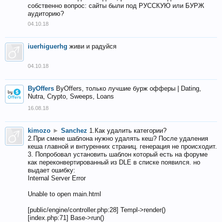
собственно вопрос: сайты были под РУССКУЮ или БУРЖ
аудиторию?
04.10.18
iuerhiguerhg
живи и радуйся
04.10.18
ByOffers
ByOffers, только лучшие бурж офферы | Dating,
Nutra, Crypto, Sweeps, Loans
16.08.18
kimozo
►
Sanchez
1.Как удалить категории?
2.При смене шаблона нужно удалять кеш? После удаления
кеша главной и внтуренних страниц. генерация не происходит.
3. Попробовал установить шаблон который есть на форуме
как переконвертированный из DLE в списке появился. но
выдает ошибку:
Internal Server Error
Unable to open main.html
[public/engine/controller.php:28] Templ->render()
[index.php:71] Base->run()