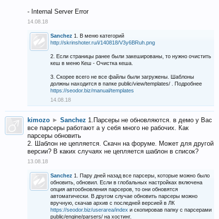
- Internal Server Error
14.08.18
Sanchez
1. В меню категорий
http://skrinshoter.ru/i/140818/V3y6BRuh.png
2. Если страницы ранее были закешированы, то нужно очистить
кеш в меню Кеш - Очистка кеша.
3. Скорее всего не все файлы были загружены. Шаблоны
должны находится в папке public/view/templates/ . Подробнее
https://seodor.biz/manual/templates
14.08.18
kimozo
►
Sanchez
1.Парсеры не обновляются. в демо у Вас
все парсеры работают а у себя много не рабочих. Как
парсеры обновить
2. Шаблон не цепляется. Скачн на форуме. Может для другой
версии? В каких случаях не цепляется шаблон в список?
13.08.18
Sanchez
1. Пару дней назад все парсеры, которые можно было
обновить, обновил. Если в глобальных настройках включена
опция автообновления парсеров, то они обновятся
автоматически. В другом случае обновить парсеры можно
вручную, скачав архив с последней версией в ЛК
https://seodor.biz/userarea/index
и скопировав папку с парсерами
public/engine/parsers/ на хостинг.