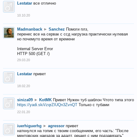
Lestatar
все отлично
10.10.20
Madmanback
►
Sanchez
Помоги плз,
перенес все на сервак с ссд нагрузка практически нулевая
но почемуто время от времени
Internal Server Error
HTTP 500 (GET /)
29.03.20
Lestatar
привет
18.02.20
siniza09
►
KotMK
Привет Нужен туб шаблон Чтото типа этого
https://yadi.sk/i/zqrZIUQn3ZvnQT
Только с тубами
22.01.20
iuerhiguerhg
►
agressor
привет
наткнулся на топик с твоим сообщением, его часть: "После
ментовских наездов за адалт, решил с ним подзавязать"