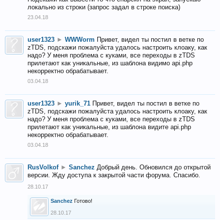
локально из строки (запрос задал в строке поиска)
23.04.18
user1323
►
WWWorm
Привет, видел ты постил в ветке по
zTDS, подскажи пожалуйста удалось настроить клоаку, как
надо? У меня проблема с куками, все переходы в zTDS
прилетают как уникальные, из шаблона видимо api.php
некорректно обрабатывает.
03.04.18
user1323
►
yurik_71
Привет, видел ты постил в ветке по
zTDS, подскажи пожалуйста удалось настроить клоаку, как
надо? У меня проблема с куками, все переходы в zTDS
прилетают как уникальные, из шаблона видите api.php
некорректно обрабатывает.
03.04.18
RusVolkof
►
Sanchez
Добрый день. Обновился до открытой
версии. Жду доступа к закрытой части форума. Спасибо.
28.10.17
Sanchez
Готово!
28.10.17