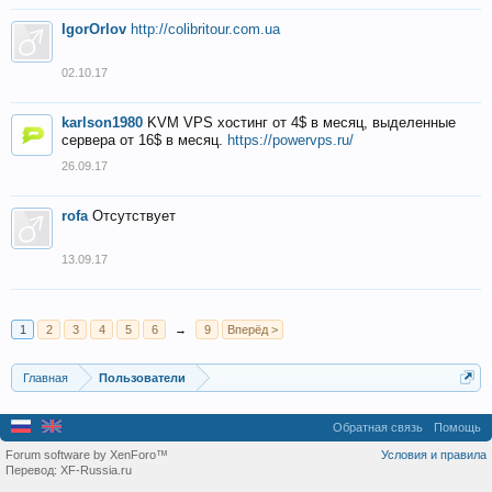
IgorOrlov
http://colibritour.com.ua
02.10.17
karlson1980
KVM VPS хостинг от 4$ в месяц, выделенные
сервера от 16$ в месяц.
https://powervps.ru/
26.09.17
rofa
Отсутствует
13.09.17
1
2
3
4
5
6
→
9
Вперёд >
Главная
Пользователи
Обратная связь
Помощь
Forum software by XenForo™
Условия и правила
Перевод:
XF-Russia.ru