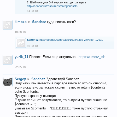
2. Шаблоны для 5-й версии находятся здесь
http://seodor.ru/resources/categories/11/
14.08.18
kimozo
►
Sanchez
куда писать баги?
10.08.18
Sanchez
http://seodor.ru/threads/1002/page-27#post-17910
10.08.18
yurik_71
Привет! Если еще актуально -
https://t.me/z_tds
22.05.18
Sergey
►
Sanchez
Здравствуй Sanchez
Подскажи как вывести в парсере бинга то что он спарсил,
если локально запускаю скрипт , вместо return $contents;
echo $contents;
Пустую страницу выводит
// даже если нет результатов, то выдаем пустое значение
$contents = '';
указываю $contents = '111111111111'; тоже пустую страницу
выводит
Подскажи как вывести то что спарсил на экран, запускаю