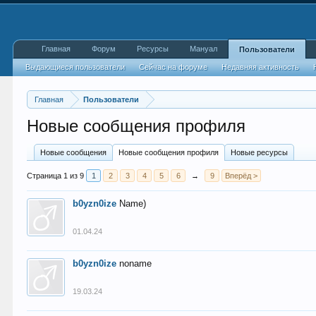
Главная
Форум
Ресурсы
Мануал
Пользователи
Выдающиеся пользователи
Сейчас на форуме
Недавняя активность
Главная
Пользователи
Новые сообщения профиля
Новые сообщения
Новые сообщения профиля
Новые ресурсы
Страница 1 из 9
1
2
3
4
5
6
→
9
Вперёд >
b0yzn0ize
Name)
01.04.24
b0yzn0ize
noname
19.03.24