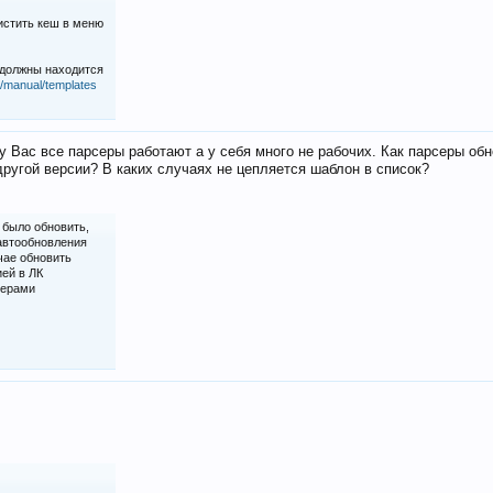
истить кеш в меню
 должны находится
iz/manual/templates
у Вас все парсеры работают а у себя много не рабочих. Как парсеры об
ругой версии? В каких случаях не цепляется шаблон в список?
 было обновить,
 автообновления
чае обновить
ией в ЛК
серами