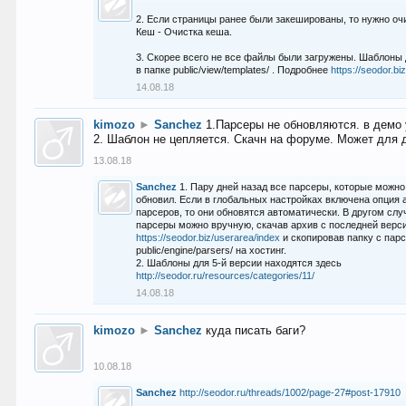
2. Если страницы ранее были закешированы, то нужно оч
Кеш - Очистка кеша.
3. Скорее всего не все файлы были загружены. Шаблоны
в папке public/view/templates/ . Подробнее
https://seodor.b
14.08.18
kimozo
►
Sanchez
1.Парсеры не обновляются. в демо 
2. Шаблон не цепляется. Скачн на форуме. Может для д
13.08.18
Sanchez
1. Пару дней назад все парсеры, которые можно
обновил. Если в глобальных настройках включена опция
парсеров, то они обновятся автоматически. В другом слу
парсеры можно вручную, скачав архив с последней верс
https://seodor.biz/userarea/index
и скопировав папку с пар
public/engine/parsers/ на хостинг.
2. Шаблоны для 5-й версии находятся здесь
http://seodor.ru/resources/categories/11/
14.08.18
kimozo
►
Sanchez
куда писать баги?
10.08.18
Sanchez
http://seodor.ru/threads/1002/page-27#post-17910