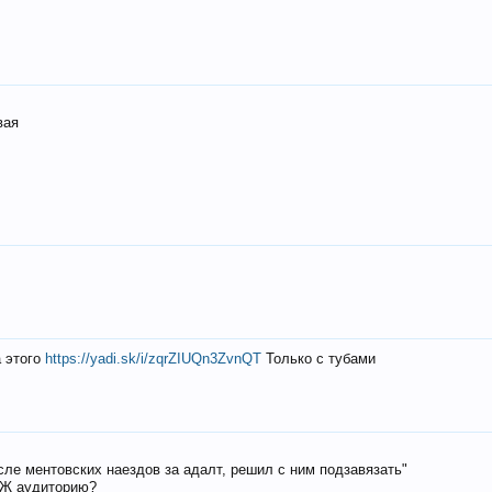
вая
а этого
https://yadi.sk/i/zqrZIUQn3ZvnQT
Только с тубами
осле ментовских наездов за адалт, решил с ним подзавязать"
РЖ аудиторию?