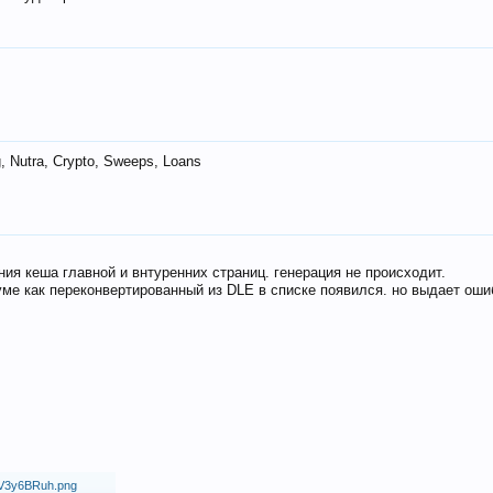
 Nutra, Crypto, Sweeps, Loans
ия кеша главной и внтуренних страниц. генерация не происходит.
ме как переконвертированный из DLE в списке появился. но выдает оши
18/V3y6BRuh.png