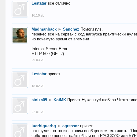
Lestatar
все отлично
10.10.20
Madmanback
►
Sanchez
Помоги плз,
перенес все на сервак с ссд нагрузка практически нуле
но почемуто время от времени
Internal Server Error
HTTP 500 (GET /)
29.03.20
Lestatar
привет
18.02.20
siniza09
►
KotMK
Привет Нужен туб шаблон Чтото тип
22.01.20
iuerhiguerhg
►
agressor
привет
наткнулся на топик с твоим сообщением, его часть: "П
собственно вопрос: сайты были под РУССКУЮ или БУ