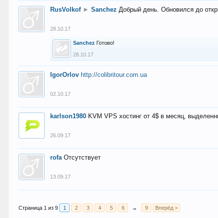
RusVolkof
►
Sanchez
Добрый день. Обновился до откр
28.10.17
Sanchez
Готово!
28.10.17
IgorOrlov
http://colibritour.com.ua
02.10.17
karlson1980
KVM VPS хостинг от 4$ в месяц, выделенн
26.09.17
rofa
Отсутствует
13.09.17
Страница 1 из 9
1
2
3
4
5
6
→
9
Вперёд >