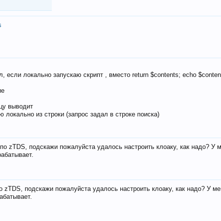
s
, если локально запускаю скрипт , вместо return $contents; echo $conten
ие
ицу выводит
ю локально из строки (запрос задал в строке поиска)
е по zTDS, подскажи пожалуйста удалось настроить клоаку, как надо? У 
рабатывает.
по zTDS, подскажи пожалуйста удалось настроить клоаку, как надо? У м
рабатывает.