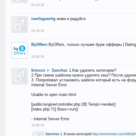
04.10.18
iuerhiguerhg
живи и радуйся
04.10.18
ByOffers
ByOffers, только лучшие бурж офферы | Dating,
16.08.18
kimozo
►
Sanchez
1.Как удалить категории?
2.При смене шаблона нужно удалять кеш? После удален
3. Попробовал установить шаблон который есть на фору
Internal Server Error
Unable to open main.html
[public/engine/controller.php:28] Templ->render()
[index.php:71] Base->run()
- Internal Server Error
14.08.18
Sanchez
1. В меню категорий
http://skrinshoter.ru/i/1408