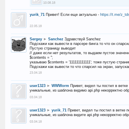
10.08.18
yurik_71
Привет! Если еще актуально -
https://t.me/z_td
22.05.18
Sergey
►
Sanchez
Здравствуй Sanchez
Подскажи как вывести в парсере бинга то что он спарсил
Пустую страницу выводит
// даже если нет результатов, то выдаем пустое значен
$contents = '';
указываю $contents = '111111111111'; тоже пустую стран
Подскажи как вывести то что спарсил на экран, запуска
23.04.18
user1323
►
WWWorm
Привет, видел ты постил в ветк
уникальные, из шаблона видимо api.php некорректно об
03.04.18
user1323
►
yurik_71
Привет, видел ты постил в ветке 
уникальные, из шаблона видите api.php некорректно об
03.04.18