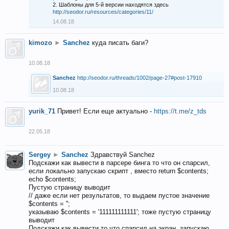
2. Шаблоны для 5-й версии находятся здесь
http://seodor.ru/resources/categories/11/
14.08.18
kimozo
►
Sanchez
куда писать баги?
10.08.18
Sanchez
http://seodor.ru/threads/1002/page-27#post-17910
10.08.18
yurik_71
Привет! Если еще актуально -
https://t.me/z_tds
22.05.18
Sergey
►
Sanchez
Здравствуй Sanchez
Подскажи как вывести в парсере бинга то что он спарсил,
если локально запускаю скрипт , вместо return $contents;
echo $contents;
Пустую страницу выводит
// даже если нет результатов, то выдаем пустое значение
$contents = '';
указываю $contents = '111111111111'; тоже пустую страницу
выводит
Подскажи как вывести то что спарсил на экран, запускаю