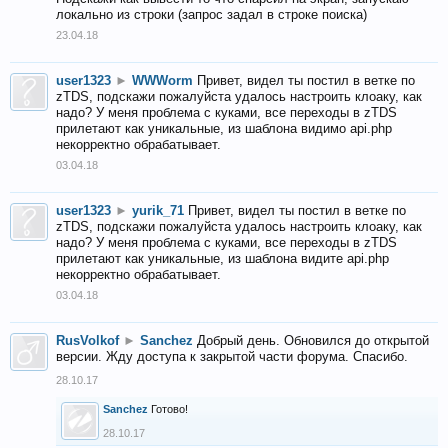
локально из строки (запрос задал в строке поиска)
23.04.18
user1323
►
WWWorm
Привет, видел ты постил в ветке по
zTDS, подскажи пожалуйста удалось настроить клоаку, как
надо? У меня проблема с куками, все переходы в zTDS
прилетают как уникальные, из шаблона видимо api.php
некорректно обрабатывает.
03.04.18
user1323
►
yurik_71
Привет, видел ты постил в ветке по
zTDS, подскажи пожалуйста удалось настроить клоаку, как
надо? У меня проблема с куками, все переходы в zTDS
прилетают как уникальные, из шаблона видите api.php
некорректно обрабатывает.
03.04.18
RusVolkof
►
Sanchez
Добрый день. Обновился до открытой
версии. Жду доступа к закрытой части форума. Спасибо.
28.10.17
Sanchez
Готово!
28.10.17