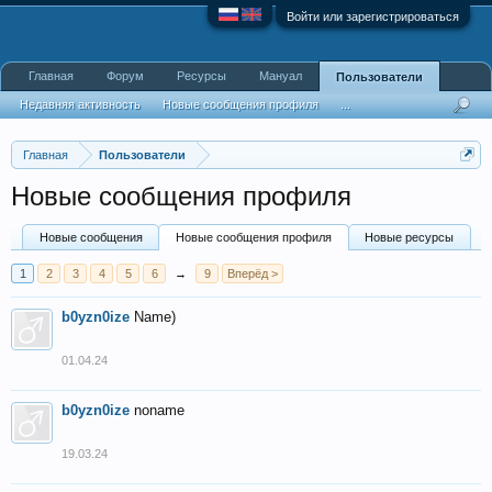
Войти или зарегистрироваться
Главная
Форум
Ресурсы
Мануал
Пользователи
Недавняя активность
Новые сообщения профиля
...
Главная
Пользователи
Новые сообщения профиля
Новые сообщения
Новые сообщения профиля
Новые ресурсы
1
2
3
4
5
6
→
9
Вперёд >
b0yzn0ize
Name)
01.04.24
b0yzn0ize
noname
19.03.24