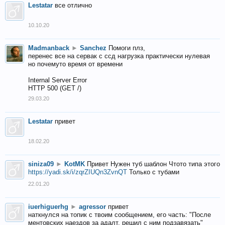
Lestatar
все отлично
10.10.20
Madmanback
►
Sanchez
Помоги плз,
перенес все на сервак с ссд нагрузка практически нулевая
но почемуто время от времени
Internal Server Error
HTTP 500 (GET /)
29.03.20
Lestatar
привет
18.02.20
siniza09
►
KotMK
Привет Нужен туб шаблон Чтото типа этого
https://yadi.sk/i/zqrZIUQn3ZvnQT
Только с тубами
22.01.20
iuerhiguerhg
►
agressor
привет
наткнулся на топик с твоим сообщением, его часть: "После
ментовских наездов за адалт, решил с ним подзавязать"