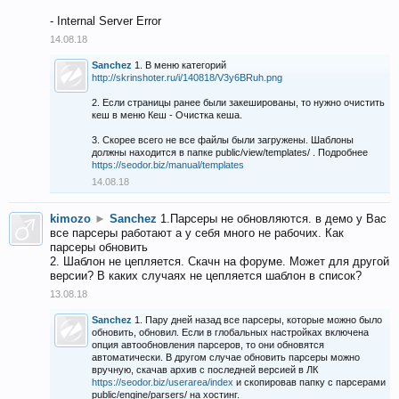
- Internal Server Error
14.08.18
Sanchez
1. В меню категорий
http://skrinshoter.ru/i/140818/V3y6BRuh.png
2. Если страницы ранее были закешированы, то нужно очистить
кеш в меню Кеш - Очистка кеша.
3. Скорее всего не все файлы были загружены. Шаблоны
должны находится в папке public/view/templates/ . Подробнее
https://seodor.biz/manual/templates
14.08.18
kimozo
►
Sanchez
1.Парсеры не обновляются. в демо у Вас
все парсеры работают а у себя много не рабочих. Как
парсеры обновить
2. Шаблон не цепляется. Скачн на форуме. Может для другой
версии? В каких случаях не цепляется шаблон в список?
13.08.18
Sanchez
1. Пару дней назад все парсеры, которые можно было
обновить, обновил. Если в глобальных настройках включена
опция автообновления парсеров, то они обновятся
автоматически. В другом случае обновить парсеры можно
вручную, скачав архив с последней версией в ЛК
https://seodor.biz/userarea/index
и скопировав папку с парсерами
public/engine/parsers/ на хостинг.