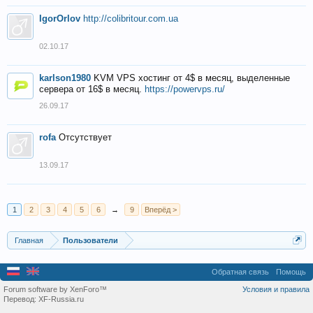
IgorOrlov
http://colibritour.com.ua
02.10.17
karlson1980
KVM VPS хостинг от 4$ в месяц, выделенные
сервера от 16$ в месяц.
https://powervps.ru/
26.09.17
rofa
Отсутствует
13.09.17
1
2
3
4
5
6
→
9
Вперёд >
Главная
Пользователи
Обратная связь
Помощь
Forum software by XenForo™
Условия и правила
Перевод:
XF-Russia.ru