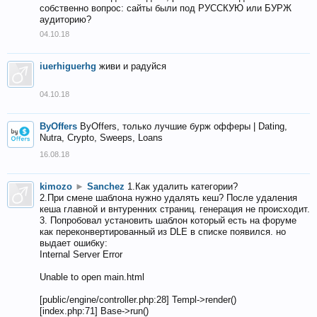
собственно вопрос: сайты были под РУССКУЮ или БУРЖ
аудиторию?
04.10.18
iuerhiguerhg
живи и радуйся
04.10.18
ByOffers
ByOffers, только лучшие бурж офферы | Dating,
Nutra, Crypto, Sweeps, Loans
16.08.18
kimozo
►
Sanchez
1.Как удалить категории?
2.При смене шаблона нужно удалять кеш? После удаления
кеша главной и внтуренних страниц. генерация не происходит.
3. Попробовал установить шаблон который есть на форуме
как переконвертированный из DLE в списке появился. но
выдает ошибку:
Internal Server Error
Unable to open main.html
[public/engine/controller.php:28] Templ->render()
[index.php:71] Base->run()