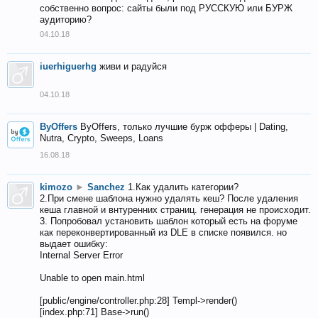
собственно вопрос: сайты были под РУССКУЮ или БУРЖ
аудиторию?
04.10.18
iuerhiguerhg
живи и радуйся
04.10.18
ByOffers
ByOffers, только лучшие бурж офферы | Dating,
Nutra, Crypto, Sweeps, Loans
16.08.18
kimozo
►
Sanchez
1.Как удалить категории?
2.При смене шаблона нужно удалять кеш? После удаления
кеша главной и внтуренних страниц. генерация не происходит.
3. Попробовал установить шаблон который есть на форуме
как переконвертированный из DLE в списке появился. но
выдает ошибку:
Internal Server Error
Unable to open main.html
[public/engine/controller.php:28] Templ->render()
[index.php:71] Base->run()