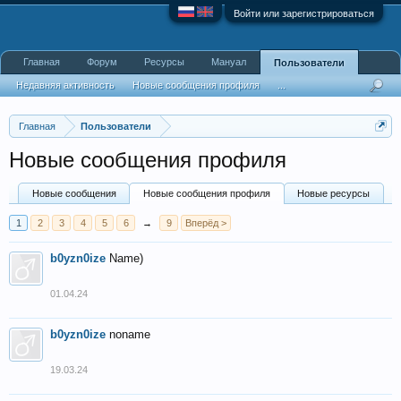
Войти или зарегистрироваться
Главная
Форум
Ресурсы
Мануал
Пользователи
Недавняя активность
Новые сообщения профиля
...
Главная
Пользователи
Новые сообщения профиля
Новые сообщения
Новые сообщения профиля
Новые ресурсы
1
2
3
4
5
6
→
9
Вперёд >
b0yzn0ize
Name)
01.04.24
b0yzn0ize
noname
19.03.24