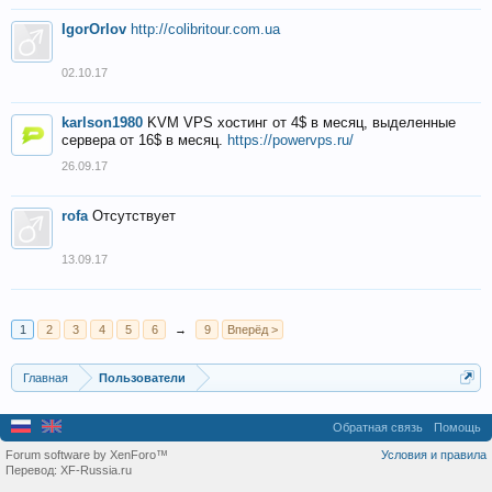
IgorOrlov
http://colibritour.com.ua
02.10.17
karlson1980
KVM VPS хостинг от 4$ в месяц, выделенные
сервера от 16$ в месяц.
https://powervps.ru/
26.09.17
rofa
Отсутствует
13.09.17
1
2
3
4
5
6
→
9
Вперёд >
Главная
Пользователи
Обратная связь
Помощь
Forum software by XenForo™
Условия и правила
Перевод:
XF-Russia.ru