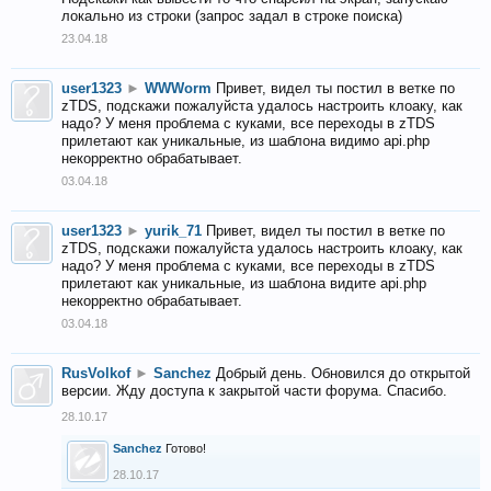
локально из строки (запрос задал в строке поиска)
23.04.18
user1323
►
WWWorm
Привет, видел ты постил в ветке по
zTDS, подскажи пожалуйста удалось настроить клоаку, как
надо? У меня проблема с куками, все переходы в zTDS
прилетают как уникальные, из шаблона видимо api.php
некорректно обрабатывает.
03.04.18
user1323
►
yurik_71
Привет, видел ты постил в ветке по
zTDS, подскажи пожалуйста удалось настроить клоаку, как
надо? У меня проблема с куками, все переходы в zTDS
прилетают как уникальные, из шаблона видите api.php
некорректно обрабатывает.
03.04.18
RusVolkof
►
Sanchez
Добрый день. Обновился до открытой
версии. Жду доступа к закрытой части форума. Спасибо.
28.10.17
Sanchez
Готово!
28.10.17