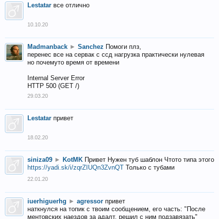
Lestatar
все отлично
10.10.20
Madmanback
►
Sanchez
Помоги плз,
перенес все на сервак с ссд нагрузка практически нулевая
но почемуто время от времени
Internal Server Error
HTTP 500 (GET /)
29.03.20
Lestatar
привет
18.02.20
siniza09
►
KotMK
Привет Нужен туб шаблон Чтото типа этого
https://yadi.sk/i/zqrZIUQn3ZvnQT
Только с тубами
22.01.20
iuerhiguerhg
►
agressor
привет
наткнулся на топик с твоим сообщением, его часть: "После
ментовских наездов за адалт, решил с ним подзавязать"