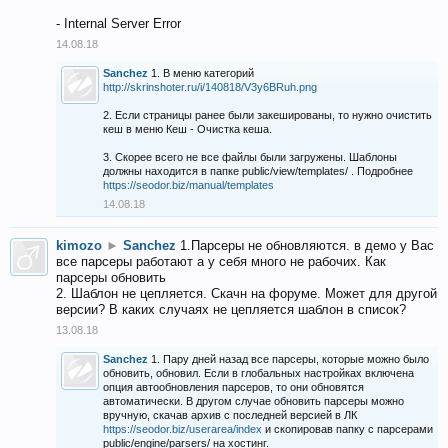
- Internal Server Error
14.08.18
Sanchez
1. В меню категорий
http://skrinshoter.ru/i/140818/V3y6BRuh.png
2. Если страницы ранее были закешированы, то нужно очистить
кеш в меню Кеш - Очистка кеша.
3. Скорее всего не все файлы были загружены. Шаблоны
должны находится в папке public/view/templates/ . Подробнее
https://seodor.biz/manual/templates
14.08.18
kimozo
►
Sanchez
1.Парсеры не обновляются. в демо у Вас
все парсеры работают а у себя много не рабочих. Как
парсеры обновить
2. Шаблон не цепляется. Скачн на форуме. Может для другой
версии? В каких случаях не цепляется шаблон в список?
13.08.18
Sanchez
1. Пару дней назад все парсеры, которые можно было
обновить, обновил. Если в глобальных настройках включена
опция автообновления парсеров, то они обновятся
автоматически. В другом случае обновить парсеры можно
вручную, скачав архив с последней версией в ЛК
https://seodor.biz/userarea/index
и скопировав папку с парсерами
public/engine/parsers/ на хостинг.