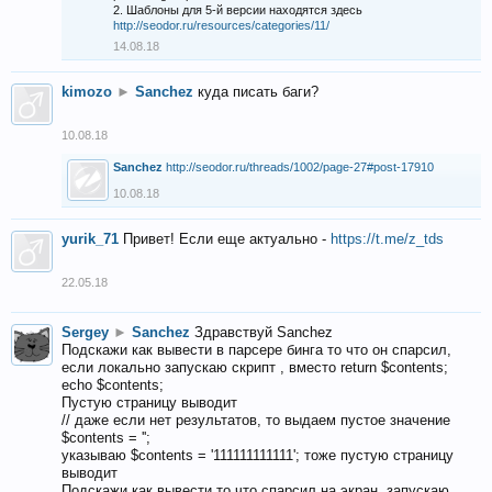
2. Шаблоны для 5-й версии находятся здесь
http://seodor.ru/resources/categories/11/
14.08.18
kimozo
►
Sanchez
куда писать баги?
10.08.18
Sanchez
http://seodor.ru/threads/1002/page-27#post-17910
10.08.18
yurik_71
Привет! Если еще актуально -
https://t.me/z_tds
22.05.18
Sergey
►
Sanchez
Здравствуй Sanchez
Подскажи как вывести в парсере бинга то что он спарсил,
если локально запускаю скрипт , вместо return $contents;
echo $contents;
Пустую страницу выводит
// даже если нет результатов, то выдаем пустое значение
$contents = '';
указываю $contents = '111111111111'; тоже пустую страницу
выводит
Подскажи как вывести то что спарсил на экран, запускаю