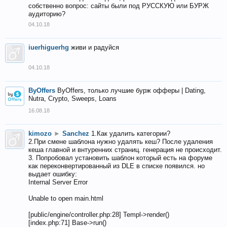
собственно вопрос: сайты были под РУССКУЮ или БУРЖ
аудиторию?
04.10.18
iuerhiguerhg
живи и радуйся
04.10.18
ByOffers
ByOffers, только лучшие бурж офферы | Dating,
Nutra, Crypto, Sweeps, Loans
16.08.18
kimozo
►
Sanchez
1.Как удалить категории?
2.При смене шаблона нужно удалять кеш? После удаления
кеша главной и внтуренних страниц. генерация не происходит.
3. Попробовал установить шаблон который есть на форуме
как переконвертированный из DLE в списке появился. но
выдает ошибку:
Internal Server Error
Unable to open main.html
[public/engine/controller.php:28] Templ->render()
[index.php:71] Base->run()