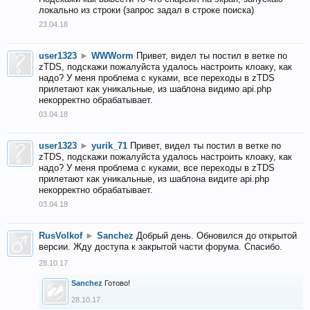
локально из строки (запрос задал в строке поиска)
23.04.18
user1323
►
WWWorm
Привет, видел ты постил в ветке по
zTDS, подскажи пожалуйста удалось настроить клоаку, как
надо? У меня проблема с куками, все переходы в zTDS
прилетают как уникальные, из шаблона видимо api.php
некорректно обрабатывает.
03.04.18
user1323
►
yurik_71
Привет, видел ты постил в ветке по
zTDS, подскажи пожалуйста удалось настроить клоаку, как
надо? У меня проблема с куками, все переходы в zTDS
прилетают как уникальные, из шаблона видите api.php
некорректно обрабатывает.
03.04.18
RusVolkof
►
Sanchez
Добрый день. Обновился до открытой
версии. Жду доступа к закрытой части форума. Спасибо.
28.10.17
Sanchez
Готово!
28.10.17