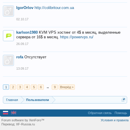
IgorOrlov
http://colibritour.com.ua
02.10.17
karlson1980
KVM VPS хостинг от 4$ в месяц, выделенные
сервера от 16$ в месяц.
https://powervps.ru/
26.09.17
rofa
Отсутствует
13.09.17
1
2
3
4
5
6
→
9
Вперёд >
Главная
Пользователи
Обратная связь
Помощь
Forum software by XenForo™
Условия и правила
Перевод:
XF-Russia.ru