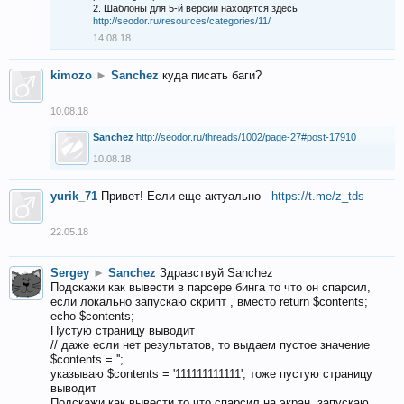
2. Шаблоны для 5-й версии находятся здесь
http://seodor.ru/resources/categories/11/
14.08.18
kimozo
►
Sanchez
куда писать баги?
10.08.18
Sanchez
http://seodor.ru/threads/1002/page-27#post-17910
10.08.18
yurik_71
Привет! Если еще актуально -
https://t.me/z_tds
22.05.18
Sergey
►
Sanchez
Здравствуй Sanchez
Подскажи как вывести в парсере бинга то что он спарсил,
если локально запускаю скрипт , вместо return $contents;
echo $contents;
Пустую страницу выводит
// даже если нет результатов, то выдаем пустое значение
$contents = '';
указываю $contents = '111111111111'; тоже пустую страницу
выводит
Подскажи как вывести то что спарсил на экран, запускаю