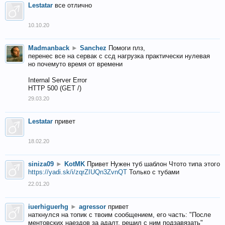
Lestatar
все отлично
10.10.20
Madmanback
►
Sanchez
Помоги плз,
перенес все на сервак с ссд нагрузка практически нулевая
но почемуто время от времени
Internal Server Error
HTTP 500 (GET /)
29.03.20
Lestatar
привет
18.02.20
siniza09
►
KotMK
Привет Нужен туб шаблон Чтото типа этого
https://yadi.sk/i/zqrZIUQn3ZvnQT
Только с тубами
22.01.20
iuerhiguerhg
►
agressor
привет
наткнулся на топик с твоим сообщением, его часть: "После
ментовских наездов за адалт, решил с ним подзавязать"