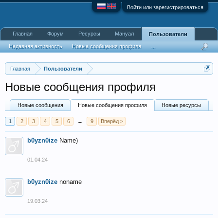
Войти или зарегистрироваться
Главная
Форум
Ресурсы
Мануал
Пользователи
Недавняя активность
Новые сообщения профиля
...
Главная
Пользователи
Новые сообщения профиля
Новые сообщения
Новые сообщения профиля
Новые ресурсы
1
2
3
4
5
6
→
9
Вперёд >
b0yzn0ize
Name)
01.04.24
b0yzn0ize
noname
19.03.24