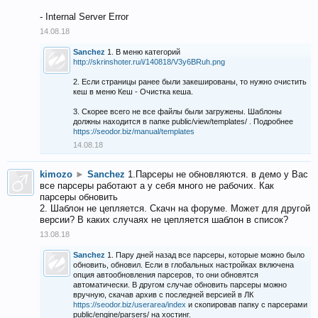
- Internal Server Error
14.08.18
Sanchez
1. В меню категорий
http://skrinshoter.ru/i/140818/V3y6BRuh.png
2. Если страницы ранее были закешированы, то нужно очистить
кеш в меню Кеш - Очистка кеша.
3. Скорее всего не все файлы были загружены. Шаблоны
должны находится в папке public/view/templates/ . Подробнее
https://seodor.biz/manual/templates
14.08.18
kimozo
►
Sanchez
1.Парсеры не обновляются. в демо у Вас
все парсеры работают а у себя много не рабочих. Как
парсеры обновить
2. Шаблон не цепляется. Скачн на форуме. Может для другой
версии? В каких случаях не цепляется шаблон в список?
13.08.18
Sanchez
1. Пару дней назад все парсеры, которые можно было
обновить, обновил. Если в глобальных настройках включена
опция автообновления парсеров, то они обновятся
автоматически. В другом случае обновить парсеры можно
вручную, скачав архив с последней версией в ЛК
https://seodor.biz/userarea/index
и скопировав папку с парсерами
public/engine/parsers/ на хостинг.