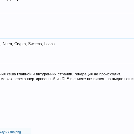
 Nutra, Crypto, Sweeps, Loans
ия кеша главной и внтуренних страниц. генерация не происходит.
ме как переконвертированный из DLE в списке появился. но выдает оши
18/V3y6BRuh.png