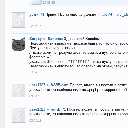
10.08.18
yurik_71
Привет! Если еще актуально -
https://t.me/z_td
22.05.18
Sergey
►
Sanchez
Здравствуй Sanchez
Подскажи как вывести в парсере бинга то что он спарсил
Пустую страницу выводит
// даже если нет результатов, то выдаем пустое значен
$contents = '';
указываю $contents = '111111111111'; тоже пустую стран
Подскажи как вывести то что спарсил на экран, запуска
23.04.18
user1323
►
WWWorm
Привет, видел ты постил в ветк
уникальные, из шаблона видимо api.php некорректно об
03.04.18
user1323
►
yurik_71
Привет, видел ты постил в ветке 
уникальные, из шаблона видите api.php некорректно об
03.04.18