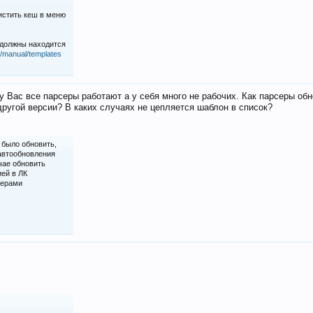
истить кеш в меню
 должны находится
iz/manual/templates
у Вас все парсеры работают а у себя много не рабочих. Как парсеры об
ругой версии? В каких случаях не цепляется шаблон в список?
 было обновить,
 автообновления
чае обновить
ией в ЛК
серами