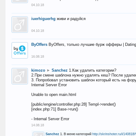
04.10.18
iuerhiguerhg
живи и радуйся
04.10.18
ByOffers
ByOffers, только лучшие бурж офферы | Dating,
16.08.18
kimozo
►
Sanchez
1.Как удалить категории?
2.При смене шаблона нужно удалять кеш? После удален
3. Попробовал установить шаблон который есть на фору
Internal Server Error
Unable to open main.html
[public/engine/controller.php:28] Templ->render()
[index.php:71] Base->run()
- Internal Server Error
14.08.18
Sanchez
1. В меню категорий
http://skrinshoter.ru/i/1408