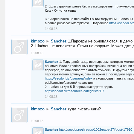
2. Если страницы ранее были закешированы, то нужно оч
Кеш - Очистка кеша.
3. Скорее всего не все файлы были загружены. Шаблоны
в папке public/view/templates/ . Подробнее
https://seodor.b
14.08.18
kimozo
►
Sanchez
1.Парсеры не обновляются. в демо 
2. Шаблон не цепляется. Скачн на форуме. Может для д
13.08.18
Sanchez
1. Пару дней назад все парсеры, которые можно
обновил. Если в глобальных настройках включена опция
парсеров, то они обновятся автоматически. В другом слу
парсеры можно вручную, скачав архив с последней верс
https://seodor.biz/userarea/index
и скопировав папку с пар
public/engine/parsers/ на хостинг.
2. Шаблоны для 5-й версии находятся здесь
http://seodor.ru/resources/categories/11/
14.08.18
kimozo
►
Sanchez
куда писать баги?
10.08.18
Sanchez
http://seodor.ru/threads/1002/page-27#post-17910