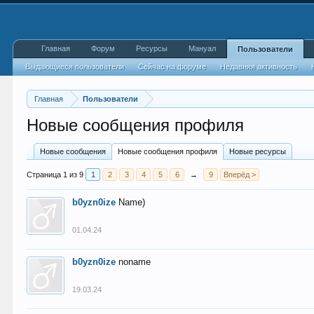
Главная
Форум
Ресурсы
Мануал
Пользователи
Выдающиеся пользователи
Сейчас на форуме
Недавняя активность
Главная
Пользователи
Новые сообщения профиля
Новые сообщения
Новые сообщения профиля
Новые ресурсы
Страница 1 из 9
1
2
3
4
5
6
→
9
Вперёд >
b0yzn0ize
Name)
01.04.24
b0yzn0ize
noname
19.03.24