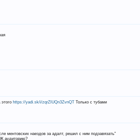
вая
а этого
https://yadi.sk/i/zqrZIUQn3ZvnQT
Только с тубами
осле ментовских наездов за адалт, решил с ним подзавязать"
РЖ аудиторию?