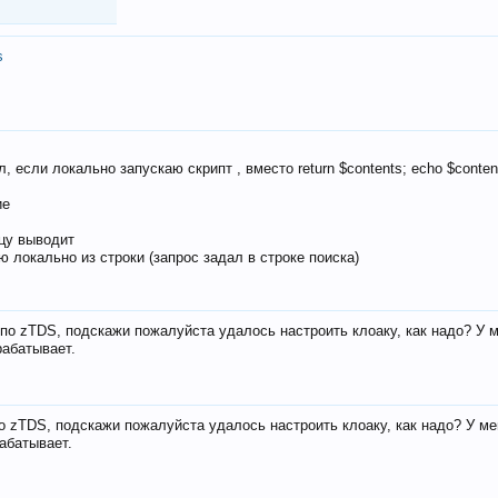
s
, если локально запускаю скрипт , вместо return $contents; echo $conten
ие
ицу выводит
ю локально из строки (запрос задал в строке поиска)
е по zTDS, подскажи пожалуйста удалось настроить клоаку, как надо? У 
рабатывает.
по zTDS, подскажи пожалуйста удалось настроить клоаку, как надо? У м
рабатывает.