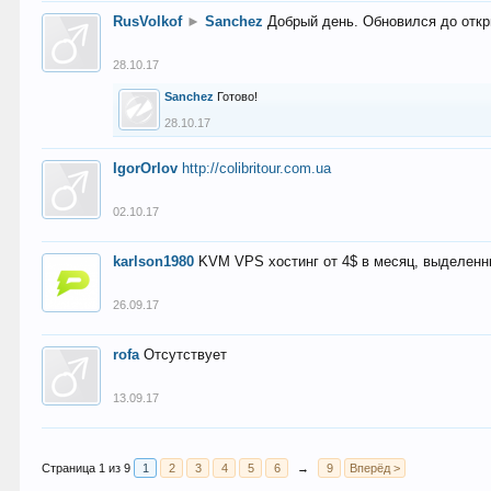
RusVolkof
►
Sanchez
Добрый день. Обновился до откр
28.10.17
Sanchez
Готово!
28.10.17
IgorOrlov
http://colibritour.com.ua
02.10.17
karlson1980
KVM VPS хостинг от 4$ в месяц, выделенн
26.09.17
rofa
Отсутствует
13.09.17
Страница 1 из 9
1
2
3
4
5
6
→
9
Вперёд >