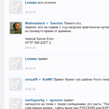
Lestatar
все отлично
10.10.20
Madmanback
►
Sanchez
Помоги плз,
перенес все на сервак с ссд нагрузка практически нуле
но почемуто время от времени
Internal Server Error
HTTP 500 (GET /)
29.03.20
Lestatar
привет
18.02.20
siniza09
►
KotMK
Привет Нужен туб шаблон Чтото тип
22.01.20
iuerhiguerhg
►
agressor
привет
наткнулся на топик с твоим сообщением, его часть: "П
собственно вопрос: сайты были под РУССКУЮ или БУ