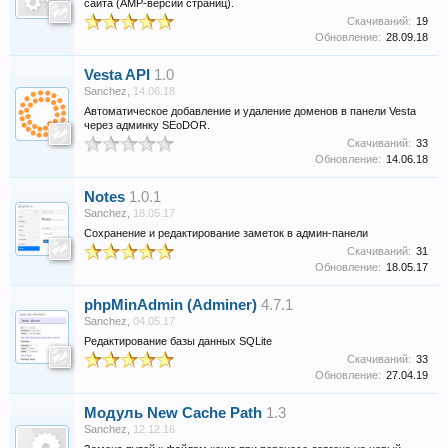
сайта (AMP-версий страниц).
Скачиваний:
19
Обновление:
28.09.18
Vesta API
1.0
Sanchez
,
14.06.18
Автоматическое добавление и удаление доменов в панели Vesta
через админку SEoDOR.
Скачиваний:
33
Обновление:
14.06.18
Notes
1.0.1
Sanchez
,
18.05.17
Сохранение и редактирование заметок в админ-панели
Скачиваний:
31
Обновление:
18.05.17
phpMinAdmin (Adminer)
4.7.1
Sanchez
,
04.05.17
Редактирование базы данных SQLite
Скачиваний:
33
Обновление:
27.04.19
Модуль New Cache Path
1.3
Sanchez
,
12.12.16