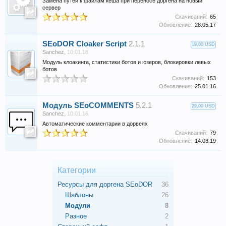
Замена путей к файлам кеша при переносе доргена на новый
сервер
Скачиваний:
65
Обновление:
28.05.17
SEoDOR Cloaker Script
2.1.1
19,00 USD
Sanchez
,
10.01.16
Модуль клоакинга, статистики ботов и юзеров, блокировки левых
ботов
Скачиваний:
153
Обновление:
25.01.16
Модуль SEoCOMMENTS
5.2.1
29,00 USD
Sanchez
,
10.01.16
Автоматические комментарии в дорвеях
Скачиваний:
79
Обновление:
14.03.19
Категории
Ресурсы для доргена SEoDOR
36
Шаблоны
26
Модули
8
Разное
2