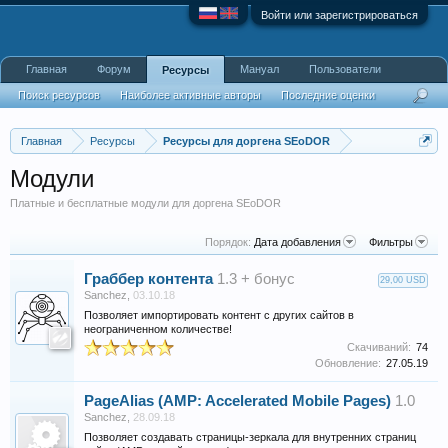
Войти или зарегистрироваться
Главная
Форум
Мануал
Пользователи
Ресурсы
Поиск ресурсов
Наиболее активные авторы
Последние оценки
Главная
Ресурсы
Ресурсы для доргена SEoDOR
Модули
Платные и бесплатные модули для доргена SEoDOR
Порядок:
Дата добавления
Фильтры
Граббер контента
1.3 + бонус
29,00 USD
Sanchez
,
03.10.18
Позволяет импортировать контент с других сайтов в
неограниченном количестве!
Скачиваний:
74
Обновление:
27.05.19
PageAlias (AMP: Accelerated Mobile Pages)
1.0
Sanchez
,
28.09.18
Позволяет создавать страницы-зеркала для внутренних страниц