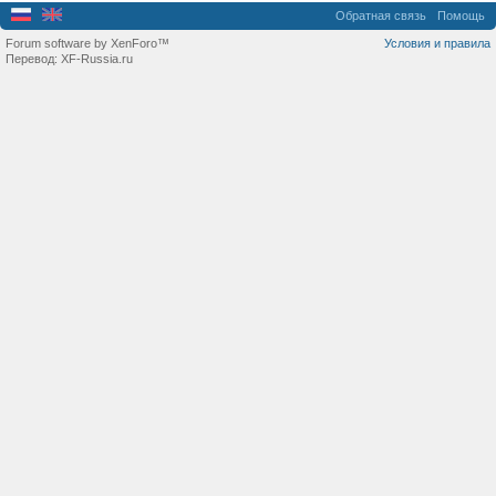
Обратная связь
Помощь
Forum software by XenForo™
Условия и правила
Перевод:
XF-Russia.ru