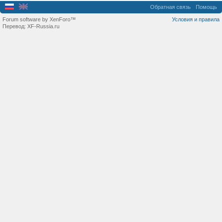
Обратная связь
Помощь
Forum software by XenForo™
Условия и правила
Перевод:
XF-Russia.ru