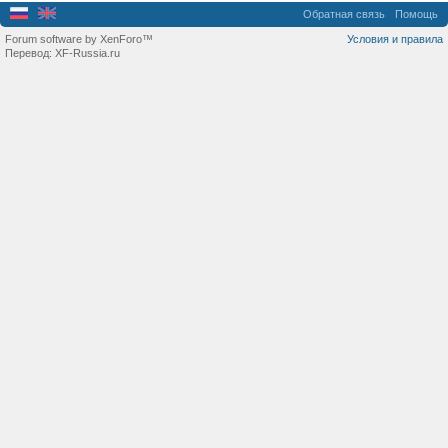
Обратная связь
Помощь
Forum software by XenForo™
Условия и правила
Перевод:
XF-Russia.ru