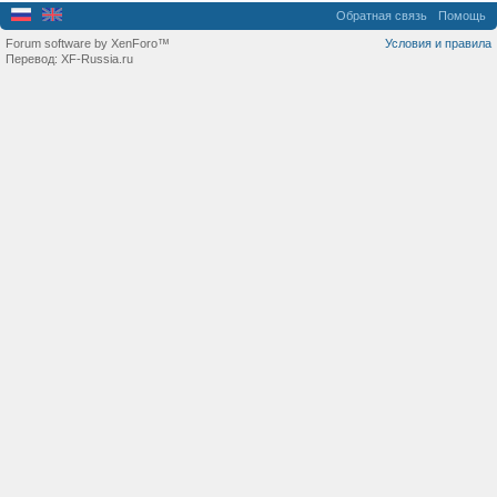
Обратная связь
Помощь
Forum software by XenForo™
Условия и правила
Перевод:
XF-Russia.ru