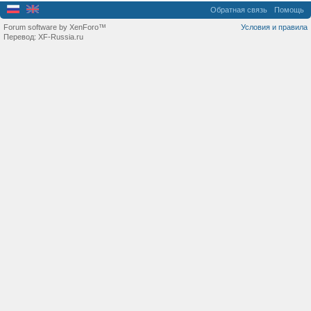
Обратная связь
Помощь
Forum software by XenForo™
Условия и правила
Перевод:
XF-Russia.ru