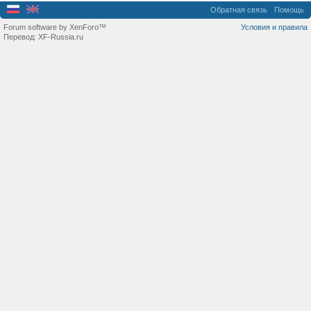
Обратная связь
Помощь
Forum software by XenForo™
Условия и правила
Перевод:
XF-Russia.ru