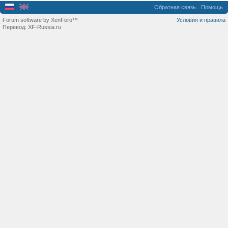
Обратная связь
Помощь
Forum software by XenForo™
Условия и правила
Перевод:
XF-Russia.ru