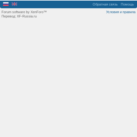
Обратная связь
Помощь
Forum software by XenForo™
Условия и правила
Перевод:
XF-Russia.ru