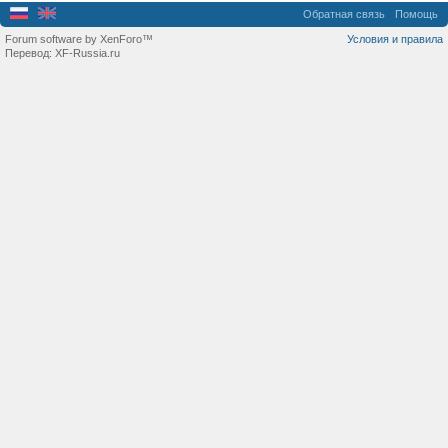
Обратная связь
Помощь
Forum software by XenForo™
Условия и правила
Перевод:
XF-Russia.ru