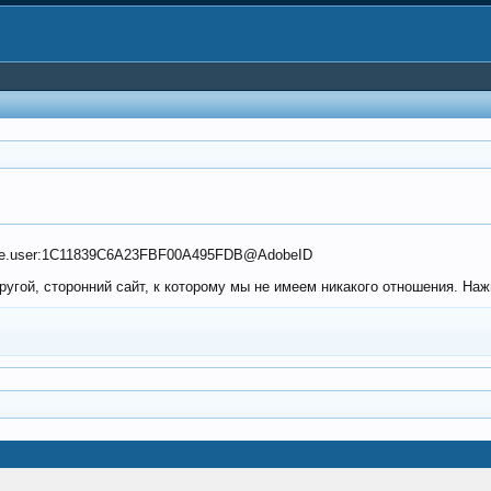
.adobe.user:1C11839C6A23FBF00A495FDB@AdobeID
угой, сторонний сайт, к которому мы не имеем никакого отношения. Наж