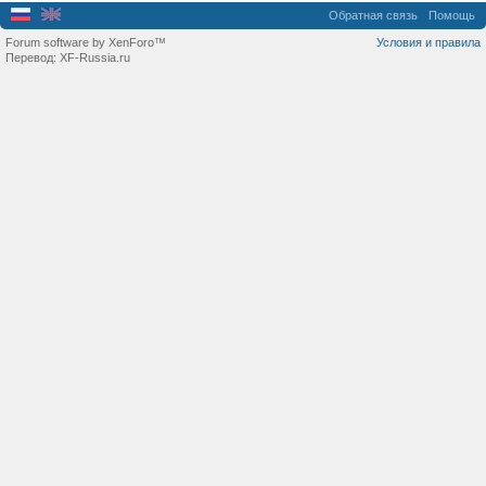
Обратная связь
Помощь
Forum software by XenForo™
Условия и правила
Перевод:
XF-Russia.ru