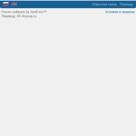
Обратная связь
Помощь
Forum software by XenForo™
Условия и правила
Перевод:
XF-Russia.ru