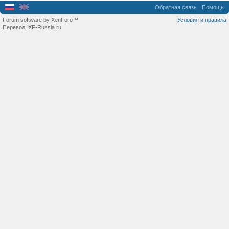
Обратная связь
Помощь
Forum software by XenForo™
Условия и правила
Перевод:
XF-Russia.ru