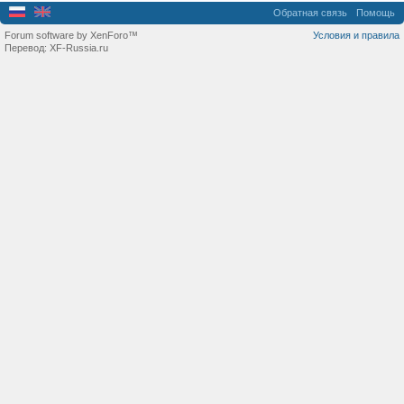
Обратная связь
Помощь
Forum software by XenForo™
Условия и правила
Перевод:
XF-Russia.ru