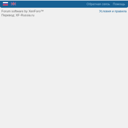
Обратная связь
Помощь
Forum software by XenForo™
Условия и правила
Перевод:
XF-Russia.ru