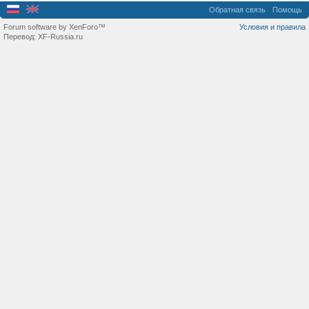
Обратная связь
Помощь
Forum software by XenForo™
Условия и правила
Перевод:
XF-Russia.ru