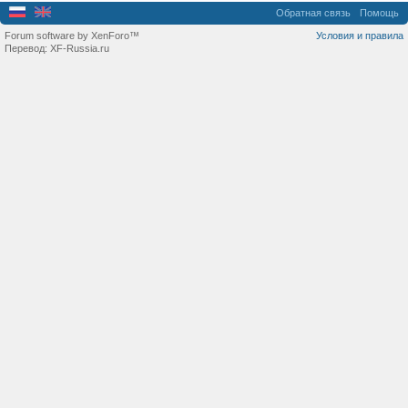
Обратная связь
Помощь
Forum software by XenForo™
Условия и правила
Перевод:
XF-Russia.ru