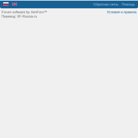
Обратная связь
Помощь
Forum software by XenForo™
Условия и правила
Перевод:
XF-Russia.ru