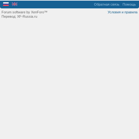
Обратная связь
Помощь
Forum software by XenForo™
Условия и правила
Перевод:
XF-Russia.ru