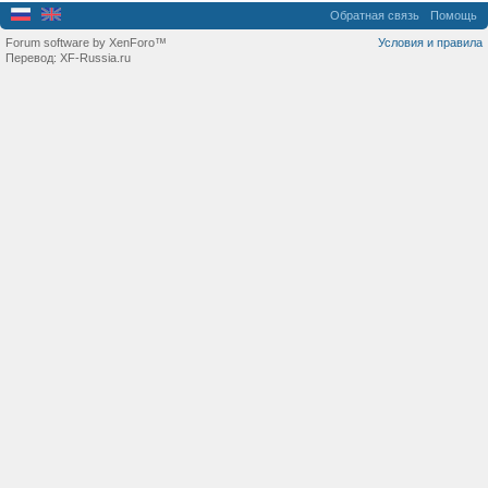
Обратная связь
Помощь
Forum software by XenForo™
Условия и правила
Перевод:
XF-Russia.ru