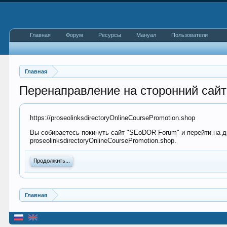
Главная
Форум
Ресурсы
Мануал
Пользователи
Главная
Перенаправление на сторонний сайт
https://proseolinksdirectoryOnlineCoursePromotion.shop
Вы собираетесь покинуть сайт "SEoDOR Forum" и перейти на др
proseolinksdirectoryOnlineCoursePromotion.shop.
Продолжить...
Главная