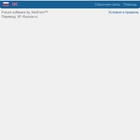
Обратная связь
Помощь
Forum software by XenForo™
Условия и правила
Перевод:
XF-Russia.ru