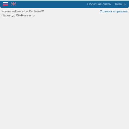
Обратная связь
Помощь
Forum software by XenForo™
Условия и правила
Перевод:
XF-Russia.ru