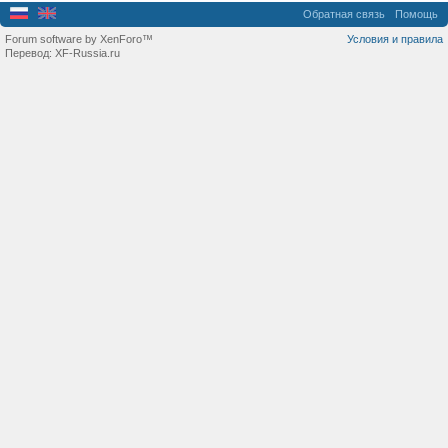
Обратная связь
Помощь
Forum software by XenForo™
Условия и правила
Перевод:
XF-Russia.ru