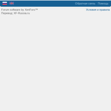
Обратная связь
Помощь
Forum software by XenForo™
Условия и правила
Перевод:
XF-Russia.ru