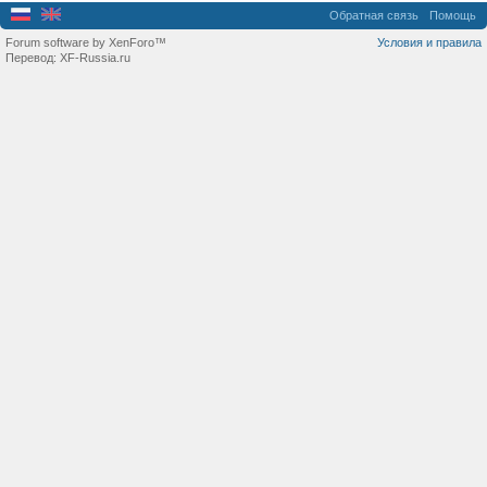
Обратная связь
Помощь
Forum software by XenForo™
Условия и правила
Перевод:
XF-Russia.ru