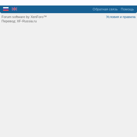
Обратная связь
Помощь
Forum software by XenForo™
Условия и правила
Перевод:
XF-Russia.ru