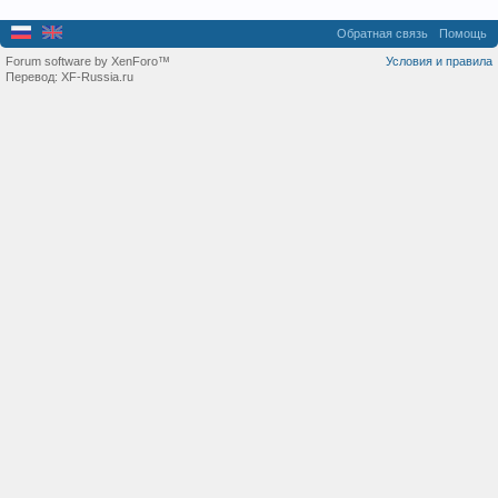
Обратная связь
Помощь
Forum software by XenForo™
Условия и правила
Перевод:
XF-Russia.ru