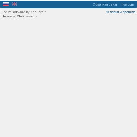
Обратная связь
Помощь
Forum software by XenForo™
Условия и правила
Перевод:
XF-Russia.ru