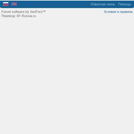
Обратная связь
Помощь
Forum software by XenForo™
Условия и правила
Перевод:
XF-Russia.ru