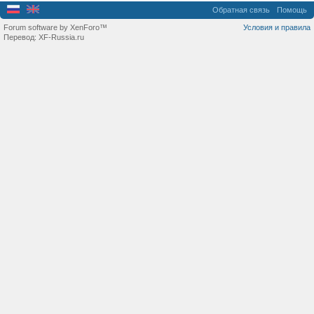
Обратная связь
Помощь
Forum software by XenForo™
Условия и правила
Перевод:
XF-Russia.ru