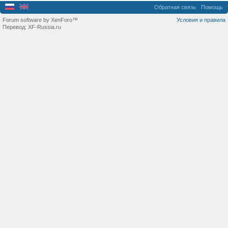
Обратная связь
Помощь
Forum software by XenForo™
Условия и правила
Перевод:
XF-Russia.ru