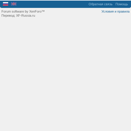
Обратная связь
Помощь
Forum software by XenForo™
Условия и правила
Перевод:
XF-Russia.ru