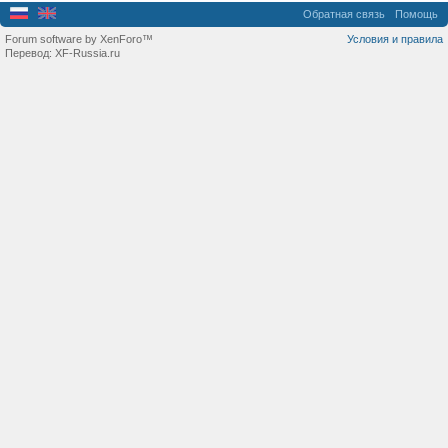
Обратная связь
Помощь
Forum software by XenForo™
Условия и правила
Перевод:
XF-Russia.ru