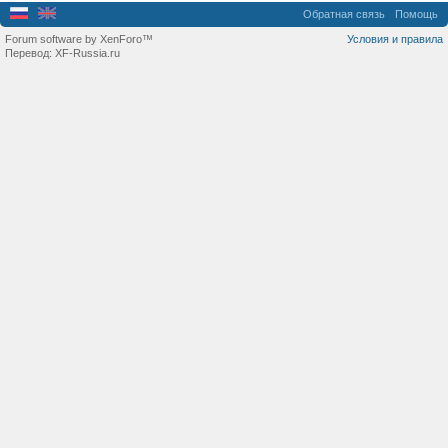
Обратная связь
Помощь
Forum software by XenForo™
Условия и правила
Перевод:
XF-Russia.ru